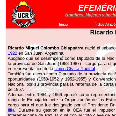
EFEMÉRI
Hombres, Mujeres y hechos
Ricardo
Ricardo Miguel Colombo Chiapparra
nació el sábad
1922
en San Juan, Argentina.
Abogado que se desempeñó como Diputado de la Nació
la provincia de San Juan (1983-1987) , cargo para el q
en representación de la
Unión Cívica Radical
.
También fue electo como Diputado de la provincia de
oportunidades (1950-1952 y 1952-1955) y Convenciona
Nacional por su provincia para la reforma de la carta
de 1957.
Además entre 1964 y 1966 ejerció como representante
rango de Embajador ante la Organización de los Esta
cargo para el que fue designado por el Presidente Dr
Illia
. Durante su gestión en la OEA fue el impulso
Interamericana de Paz, la cual con el voto clave de Ar