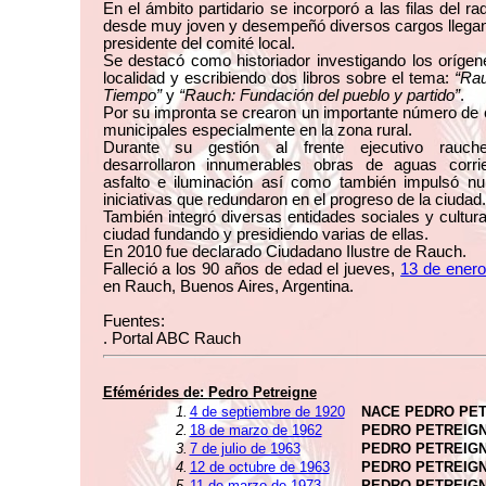
En el ámbito partidario se incorporó a las filas del ra
desde muy joven y desempeñó diversos cargos llegan
presidente del comité local.
Se destacó como historiador investigando los oríge
localidad y escribiendo dos libros sobre el tema:
“Rau
Tiempo”
y
“Rauch: Fundación del pueblo y partido”
.
Por su impronta se crearon un importante número de
municipales especialmente en la zona rural.
Durante su gestión al frente ejecutivo rauc
desarrollaron innumerables obras de aguas corrie
asfalto e iluminación así como también impulsó n
iniciativas que redundaron en el progreso de la ciudad.
También integró diversas entidades sociales y cultura
ciudad fundando y presidiendo varias de ellas.
En 2010 fue declarado Ciudadano Ilustre de Rauch.
Falleció a los 90 años de edad el jueves,
13 de enero
en Rauch, Buenos Aires, Argentina.
Fuentes:
. Portal ABC Rauch
Efémérides de:
Pedro Petreigne
1.
4 de septiembre de 1920
NACE PEDRO PE
2.
18 de marzo de 1962
PEDRO PETREIGN
3.
7 de julio de 1963
PEDRO PETREIGN
4.
12 de octubre de 1963
PEDRO PETREIGN
5.
11 de marzo de 1973
PEDRO PETREIGN