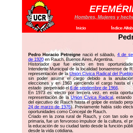
EFEMÉRI
Hombres, Mujeres y hechos
Pedr
Pedro Horacio Petreigne
nació el sábado,
4 de se
de 1920
en Rauch, Buenos Aires, Argentina.
Historiador que fue electo en tres oportunida
Intendente Municipal de la localidad bonaerense de 
representación de la
Unión Cívica Radical del Pueblo
sin poder asumir el cargo debido a la anulació
elecciones y en 1963 ejerciendo el cargo hasta el 
estado perpetrado el
6 de septiembre de 1966
.
En 1973 es electo por tercera vez, en esta oportu
representación de la
Unión Cívica Radical
, estando 
del ejecutivo de Rauch hasta el golpe de estado perp
24 de marzo de 1976
). Previamente había sido elect
oportunidades como Concejal de Rauch.
Criado en la zona rural de Rauch, y con tan solo e
primaria, fue un fervoroso impulsor de la cultura, el p
la educación de su ciudad tanto desde la función púb
desde la vida cotidiana.