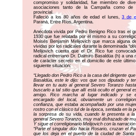
compromiso y solidaridad, fue miembro de dive
asociaciones tanto de la Campaña como de la
provincial.
Falleció a los 80 años de edad el lunes,
3 de e
Paraná, Entre Ríos, Argentina.
Anécdota vivida por Pedro Benigno Rico tras el g
1930 que fue relatada por él mismo a su correligi
Moisés Benjamin Melijovich que marca alguna de
vividas por los radicales durante la denominada
“déc
Melijovich cuenta que el Dr. Rico fue convocado
radical entrerriano Dr. Dalmiro Basaldúa (h) a una 
de carácter secreto en el domicilio de este últim
siguiente situación:
“Llegado don Pedro Rico a la casa del dirigente que 
Basaldúa, este le dijo: vos que sos diputado y te
llevar en tu auto al general Severo Toranzo hast
buscarlo a tal sitio que allí está oculto el general
amigo. Rico marcha al lugar indicado y se e
encargado del local, obviamente un correligio
confianza, que estaba acompañado por una mujer
rostro con el clásico tul de la época, sentada en la
la sorpresa de su vida, cuando le presenta a la
general Severo Toranzo, muy mal disfrazado de muj
Y sigue el correligionario Melijovich con la narración
“Parte el singular dúo hacia Rosario, cruzan el Pa
que los deja en el puerto de la ciudad de Santa 