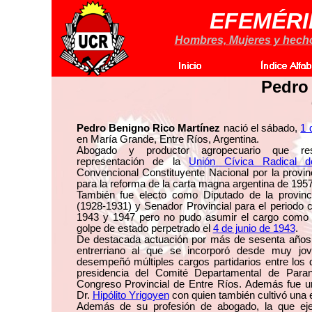
EFEMÉRI
Hombres, Mujeres y hechos
Pedro
Pedro Benigno Rico Martínez
nació el sábado,
1 
en María Grande, Entre Ríos, Argentina.
Abogado y productor agropecuario que res
representación de la
Unión Cívica Radical d
Convencional Constituyente Nacional por la provin
para la reforma de la carta magna argentina de 1957
También fue electo como Diputado de la provinc
(1928-1931) y Senador Provincial para el periodo 
1943 y 1947 pero no pudo asumir el cargo como 
golpe de estado perpetrado el
4 de junio de 1943
.
De destacada actuación por más de sesenta años 
entrerriano al que se incorporó desde muy jo
desempeñó múltiples cargos partidarios entre los 
presidencia del Comité Departamental de Para
Congreso Provincial de Entre Ríos. Además fue un 
Dr.
Hipólito Yrigoyen
con quien también cultivó una 
Además de su profesión de abogado, la que ejer