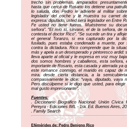
trecho sin problemas, amparados presuntamente
hasta que cerca de Rosario los detiene una patrulla 
lo saluda, don Pedro le advierte al militar sobr
legislador del coche y le muestra su carnet de t
expresa: diputado, usted será legislador en Entre R
Fe usted no tiene fueros. Muéstreme su docu
señora”. “El mío si, sírvase, el de la señora, de 
contesta el doctor Rico”. “Se sucede un tira y afloj
el general Toranzo, si era capturado por la di
fusilado, pues estaba condenado a muerte, por 
contra la dictadura. Rico comprende que la situa
más y apela a un desesperado y pintoresco ardid: se
lleva aparte al oficial y le expresa en voz muy baja
dos somos hombres y caballeros, esta señora, e
importante de Rosario, esta casada y aterrada ya 
este romance conmigo, el marido es capaz de mat
mira, desde cierta distancia, a la semicubiert
compasivamente le dice: “vaya, diputado, vaya 
Pero discúlpeme si le digo que usted, para elegir
mal gusto impresionante”.
Fuentes:
. Diccionario Biográfico Nacional: Unión Cívica 
Pereyra - Ediciones IML - 1ra. Ed. Buenos Aires, 20
. Family Search
Efémérides de: Pedro Benigno Rico