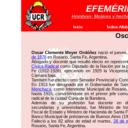
EFEMÉRI
Hombres, Mujeres y hechos
Osc
Oscar Clemente Meyer Ordóñez
nació el jueves
de 1878
en Rosario, Santa Fe, Argentina.
Abogado y docente que resultó electo en represen
Cívica Radical
como Diputado de la Nación por la p
Fe (1922-1926), ejerciendo en 1925 la Vicepresi
Cámara baja.
También fue electo como Senador Provincial y Conc
En 1913 fue designado por el Gobernador de San
Menchaca
, como Intendente Municipal de Rosario,
hasta 1915, convirtiéndose en el primer jefe comu
radical de la ciudad Cuna de la Bandera.
Además de su profesión fue docente en di
secundarias y universitarias, fue Ministro de Ins
Fiscal de Estado y Ministro de Hacienda de Santa F
Banco Municipal de préstamos de Buenos Aires (19
Falleció a los 82 años de edad el martes,
28 de 
Rosario, Santa Fe, Argentina.