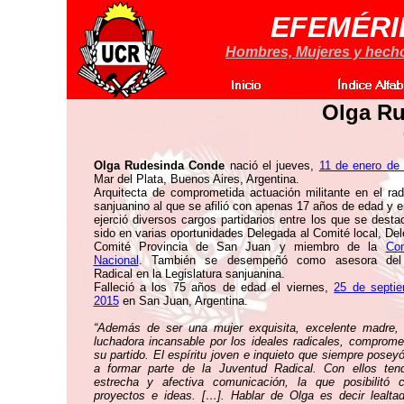
EFEMÉRI
Hombres, Mujeres y hechos
Olga R
Olga Rudesinda Conde
nació el jueves,
11 de enero de
Mar del Plata, Buenos Aires, Argentina.
Arquitecta de comprometida actuación militante en el rad
sanjuanino al que se afilió con apenas 17 años de edad y e
ejerció diversos cargos partidarios entre los que se desta
sido en varias oportunidades Delegada al Comité local, Del
Comité Provincia de San Juan y miembro de la
Con
Nacional
. También se desempeñó como asesora del
Radical en la Legislatura sanjuanina.
Falleció a los 75 años de edad el viernes,
25 de septi
2015
en San Juan, Argentina.
“Además de ser una mujer exquisita, excelente madre,
luchadora incansable por los ideales radicales, comprome
su partido. El espíritu joven e inquieto que siempre poseyó
a formar parte de la Juventud Radical. Con ellos ten
estrecha y afectiva comunicación, la que posibilitó c
proyectos e ideas. […]. Hablar de Olga es decir lealtad