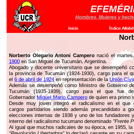
EFEMÉRI
Hombres, Mujeres y hechos
Norb
Norberto Olegario Antoni Campero
nació el martes
1900
en San Miguel de Tucumán, Argentina.
Abogado y docente universitario que se desempeñó c
la provincia de Tucumán (1924-1930), cargo para el qu
el
6 de abril de 1924
en representación de la
Unión Cívi
Además se desempeñó como Ministro de Gobierno de 
Tucumán (1935-1939), cargo para el que fue de
Gobernador
Miguel Mario Campero
de quien era primo 
Desde muy joven integró el radicalismo en el que e
cargos partidarios siendo además precandidato a go
elecciones internas de 1938 y uno de los fundadores y 
interno del radicalismo tucumano denominado
"Frente P
Al igual que muchos radicales de su época, en 1955, l
“Revolución Libertadora”
lo declaró cesante en su carg