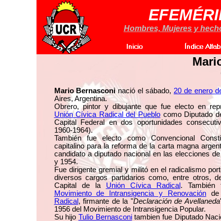
EFEMÉRI
Hombres, Mujeres y hechos
Mari
Mario Bernasconi
nació el sábado,
20 de enero d
Aires, Argentina.
Obrero, pintor y dibujante que fue electo en rep
Unión Cívica Radical del Pueblo
como Diputado de
Capital Federal en dos oportunidades consecuti
1960-1964).
También fue electo como Convencional Consti
capitalino para la reforma de la carta magna argen
candidato a diputado nacional en las elecciones d
y 1954.
Fue dirigente gremial y militó en el radicalismo por
diversos cargos partidarios como, entre otros, d
Capital de la
Unión Cívica Radical
. También 
Movimiento de Intransigencia y Renovación
de
Radical
, firmante de la "
Declaración de Avellaneda
1956 del Movimiento de Intransigencia Popular.
Su hijo
Tulio Bernasconi
tambien fue Diputado Nacio