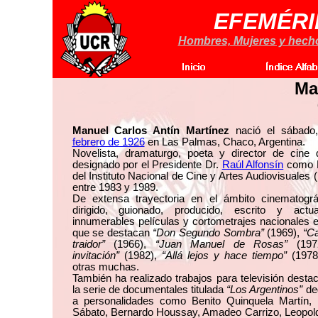
EFEMÉRI
Hombres, Mujeres y hechos
Ma
Manuel Carlos Antín Martínez
nació el sábad
febrero de 1926
en Las Palmas, Chaco, Argentina.
Novelista, dramaturgo, poeta y director de cine 
designado por el Presidente Dr.
Raúl Alfonsín
como D
del Instituto Nacional de Cine y Artes Audiovisuales
entre 1983 y 1989.
De extensa trayectoria en el ámbito cinematográ
dirigido, guionado, producido, escrito y act
innumerables películas y cortometrajes nacionales e
que se destacan
“Don Segundo Sombra”
(1969),
“Ca
traidor”
(1966),
“Juan Manuel de Rosas”
(197
invitación”
(1982),
“Allá lejos y hace tiempo”
(1978)
otras muchas.
También ha realizado trabajos para televisión dest
la serie de documentales titulada
“Los Argentinos”
de
a personalidades como Benito Quinquela Martín, 
Sábato, Bernardo Houssay, Amadeo Carrizo, Leopold