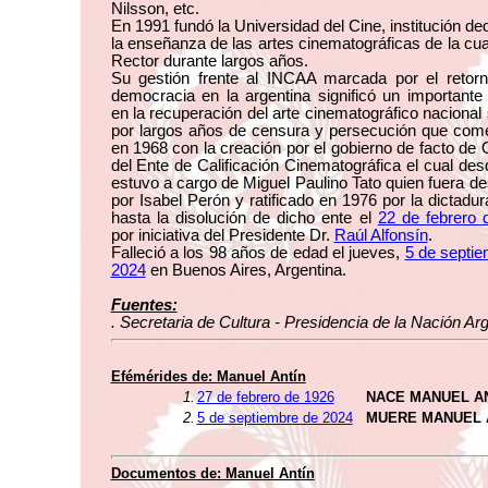
Nilsson, etc.
En 1991 fundó la Universidad del Cine, institución de
la enseñanza de las artes cinematográficas de la cua
Rector durante largos años.
Su gestión frente al INCAA marcada por el retorn
democracia en la argentina significó un important
en la recuperación del arte cinematográfico nacional
por largos años de censura y persecución que com
en 1968 con la creación por el gobierno de facto de
del Ente de Calificación Cinematográfica el cual de
estuvo a cargo de Miguel Paulino Tato quien fuera d
por Isabel Perón y ratificado en 1976 por la dictadura
hasta la disolución de dicho ente el
22 de febrero 
por iniciativa del Presidente Dr.
Raúl Alfonsín
.
Falleció a los 98 años de edad el jueves,
5 de septi
2024
en Buenos Aires, Argentina.
Fuentes:
. Secretaria de Cultura - Presidencia de la Nación Arg
Efémérides de:
Manuel Antín
1.
27 de febrero de 1926
NACE MANUEL A
2.
5 de septiembre de 2024
MUERE MANUEL 
Documentos de:
Manuel Antín