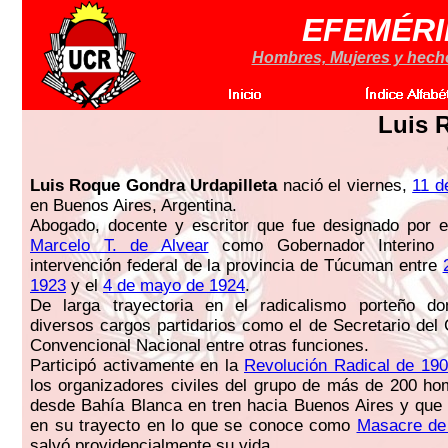
EFEMÉRI
Hombres, Mujeres y hechos
Luis 
Luis Roque Gondra Urdapilleta
nació el viernes,
11 d
en Buenos Aires, Argentina.
Abogado, docente y escritor que fue designado por e
Marcelo T. de Alvear
como Gobernador Interino 
intervención federal de la provincia de Túcuman entre
1923
y el
4 de mayo de 1924
.
De larga trayectoria en el radicalismo porteño 
diversos cargos partidarios como el de Secretario del 
Convencional Nacional entre otras funciones.
Participó activamente en la
Revolución Radical de 19
los organizadores civiles del grupo de más de 200 ho
desde Bahía Blanca en tren hacia Buenos Aires y que 
en su trayecto en lo que se conoce como
Masacre de
salvó providencialmente su vida.