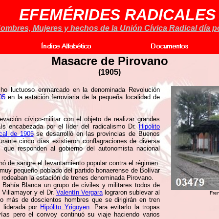
EFEMÉRIDES RADICALES
ombres, Mujeres y hechos de la Unión Cívica Radical día po
Masacre de Pirovano
(1905)
ho luctuoso enmarcado en la denominada Revolución
05
en la estación ferroviaria de la pequeña localidad de
vación cívico-militar con el objeto de realizar grandes
ís encabezada por el líder del radicalismo Dr.
Hipólito
cal de 1905
se desarrolló en las provincias de Buenos
ante cinco días existieron conflagraciones de diversa
es que responden al gobierno del autonomista nacional
ó de sangre el levantamiento popular contra el régimen.
muy pequeño poblado del partido bonaerense de Bolívar
 rodeaban la estación de trenes denominada Pirovano.
 Bahía Blanca un grupo de civiles y militares todos de
 Villamayor y el Dr.
Valentín Vergara
lograron sublevar al
Fren
lgo más de doscientos hombres que se dirigirán en tren
 liderada por
Hipólito Yrigoyen
. Para evitarlo la tropas
vías pero el convoy continuó su viaje haciendo varios