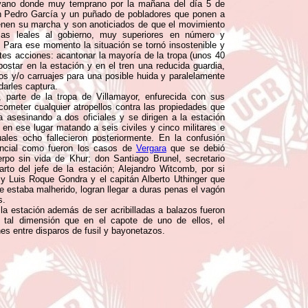
ovano donde muy temprano por la mañana del día 5 de
don Pedro García y un puñado de pobladores que ponen a
tienen su marcha y son anoticiados de que el movimiento
zas leales al gobierno, muy superiores en número y
 Para ese momento la situación se tornó insostenible y
ntes acciones: acantonar la mayoría de la tropa (unos 40
ostar en la estación y en el tren una reducida guardia,
s y/o carruajes para una posible huida y paralelamente
darles captura.
 parte de la tropa de Villamayor, enfurecida con sus
cometer cualquier atropellos contra las propiedades que
 asesinando a dos oficiales y se dirigen a la estación
en ese lugar matando a seis civiles y cinco militares e
ales ocho fallecieron posteriormente. En la confusión
dencial como fueron los casos de
Vergara
que se debió
rpo sin vida de Khur; don Santiago Brunel, secretario
rto del jefe de la estación; Alejandro Witcomb, por si
 y Luis Roque Gondra y el capitán Alberto Uthinger que
 estaba malherido, logran llegar a duras penas el vagón
s.
a estación además de ser acribilladas a balazos fueron
tal dimensión que en el capote de uno de ellos, el
es entre disparos de fusil y bayonetazos.