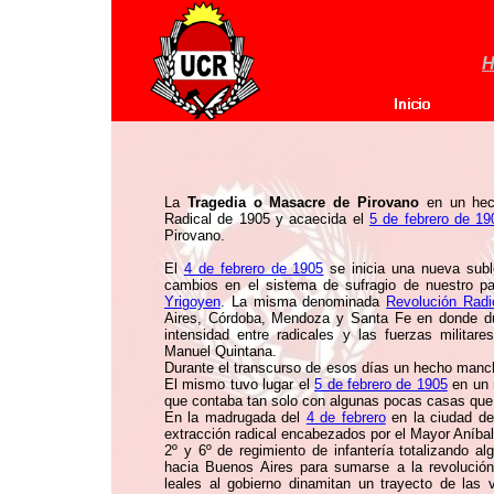
H
La
Tragedia o Masacre de Pirovano
en un hec
Radical de 1905 y acaecida el
5 de febrero de 19
Pirovano.
El
4 de febrero de 1905
se inicia una nueva suble
cambios en el sistema de sufragio de nuestro pa
Yrigoyen
. La misma denominada
Revolución Radi
Aires, Córdoba, Mendoza y Santa Fe en donde dur
intensidad entre radicales y las fuerzas militar
Manuel Quintana.
Durante el transcurso de esos días un hecho manch
El mismo tuvo lugar el
5 de febrero de 1905
en un 
que contaba tan solo con algunas pocas casas que
En la madrugada del
4 de febrero
en la ciudad de
extracción radical encabezados por el Mayor Aníbal
2º y 6º de regimiento de infantería totalizando a
hacia Buenos Aires para sumarse a la revolución
leales al gobierno dinamitan un trayecto de las 