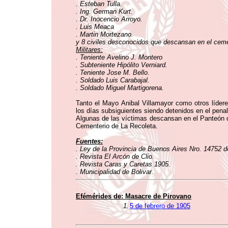
. Esteban Tulla.
. Ing. German Kurt.
. Dr. Inocencio Arroyo.
. Luis Meaca
. Martin Mortezano.
y 8 civiles desconocidos que descansan en el ceme
Militares:
. Teniente Avelino J. Montero
. Subteniente Hipólito Verniard.
. Teniente Jose M. Bello.
. Soldado Luis Carabajal.
. Soldado Miguel Martigorena.
Tanto el Mayo Anibal Villamayor como otros líderes
los días subsiguientes siendo detenidos en el pena
Algunas de las víctimas descansan en el Panteón d
Cementerio de La Recoleta.
Fuentes:
. Ley de la Provincia de Buenos Aires Nro. 14752 
. Revista El Arcón de Clio.
. Revista Caras y Caretas 1905.
. Municipalidad de Bolivar.
Efémérides de: Masacre de Pirovano
1.
5 de febrero de 1905