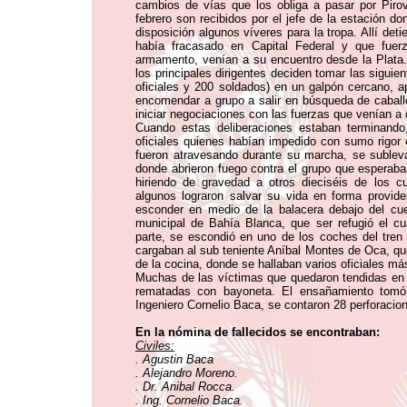
cambios de vías que los obliga a pasar por Pir
febrero son recibidos por el jefe de la estación 
disposición algunos víveres para la tropa. Allí de
había fracasado en Capital Federal y que fuer
armamento, venían a su encuentro desde la Plata.
los principales dirigentes deciden tomar las siguie
oficiales y 200 soldados) en un galpón cercano, ap
encomendar a grupo a salir en búsqueda de caballo
iniciar negociaciones con las fuerzas que venían a 
Cuando estas deliberaciones estaban terminando,
oficiales quienes habían impedido con sumo rigor 
fueron atravesando durante su marcha, se subleva
donde abrieron fuego contra el grupo que esperaba 
hiriendo de gravedad a otros dieciséis de los cu
algunos lograron salvar su vida en forma provi
esconder en medio de la balacera debajo del cue
municipal de Bahía Blanca, que ser refugió el cua
parte, se escondió en uno de los coches del tren
cargaban al sub teniente Aníbal Montes de Oca, que
de la cocina, donde se hallaban varios oficiales má
Muchas de las víctimas que quedaron tendidas en l
rematadas con bayoneta. El ensañamiento tomó 
Ingeniero Cornelio Baca, se contaron 28 perforacion
En la nómina de fallecidos se encontraban:
Civiles:
. Agustin Baca
. Alejandro Moreno.
. Dr. Anibal Rocca.
. Ing. Cornelio Baca.