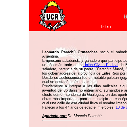
H
Leonardo Parachú Ormaechea
nació el sábad
Argentina.
Empresario saladerista y ganadero que participó a
un año más tarde de la
Unión Cívica Radical
de E
saladero, herencia de su padre,
“Parachú, Marcó, 
los gobernadores de la provincia de Entre Ríos por
Desde su adolescencia fue un notable pelotari (jug
cual se destacó profesionalmente.
Previamente a integrar a las filas radicales sig
juventud del Jordanismo entrerriano, sumándose añ
electo como Intendente de Gualeguay en dos oportu
obras más importante para el municipio en esa ép
cual una calle de esa ciudad lleva el nombre Inte
Falleció a los 47 años de edad el miércoles,
10 de 
Aportado por:
Dr. Marcelo Parachú.