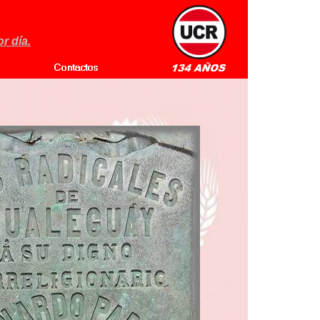
r día.