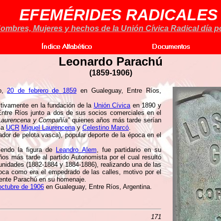
EFEMÉRIDES RADICALES
ombres, Mujeres y hechos de la Unión Cívica Radical día po
Leonardo Parachú
(
1859-1906)
o,
20 de febrero de 1859
en Gualeguay, Entre Ríos,
ctivamente en la fundación de la
Unión Cívica
en 1890 y
ntre Ríos junto a dos de sus socios comerciales en el
Laurencena y Compañía”
quienes años más tarde serían
 la
UCR
Miguel Laurencena
y
Celestino Marcó
.
ador de pelota vasca), popular deporte de la época en el
uiendo la figura de
Leandro Alem
, fue partidario en su
os más tarde al partido Autonomista por el cual resultó
nidades (1882-1884 y 1884-1886), realizando una de las
oca como era el empedrado de las calles, motivo por el
ndente Parachú en su homenaje.
octubre de 1906
en Gualeguay, Entre Ríos, Argentina.
171