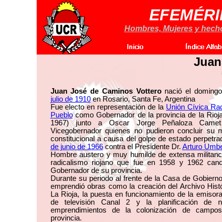
EFEMÉRI
Hombres, Mujeres y hechos
Juan
Juan José de Caminos Vottero
nació el doming
julio de 1910
en Rosario, Santa Fe, Argentina
Fue electo en representación de la
Unión Cívica Rad
Pueblo
como Gobernador de la provincia de la Rioj
1967) junto a Oscar Jorge Peñaloza Came
Vicegobernador quienes no pudieron concluir su 
constitucional a causa del golpe de estado perpetra
de junio de 1966
contra el Presidente Dr.
Arturo Umber
Hombre austero y muy humilde de extensa militanci
radicalismo riojano que fue en 1958 y 1962 cand
Gobernador de su provincia.
Durante su periodo al frente de la Casa de Gobierno
emprendió obras como la creación del Archivo Hist
La Rioja, la puesta en funcionamiento de la emisora
de televisión Canal 2 y la planificación de 
emprendimientos de la colonización de campo
provincia.