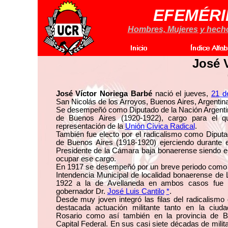
EFEMÉRI
Hombres, Mujeres y hechos
José 
José Víctor Noriega Barbé
nació el jueves,
21 d
San Nicolás de los Arroyos, Buenos Aires, Argentina
Se desempeñó como Diputado de la Nación Argentina
de Buenos Aires (1920-1922), cargo para el q
representación de la
Unión Cívica Radical
.
También fue electo por el radicalismo como Diputa
de Buenos Aires (1918-1920) ejerciendo durante
Presidente de la Cámara baja bonaerense siendo el
ocupar ese cargo.
En 1917 se desempeñó por un breve periodo como
Intendencia Municipal de localidad bonaerense de 
1922 a la de Avellaneda en ambos casos fue 
gobernador Dr.
José Luis Cantilo
*
.
Desde muy joven integró las filas del radicalismo
destacada actuación militante tanto en la ciud
Rosario como así también en la provincia de B
Capital Federal. En sus casi siete décadas de milita