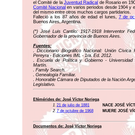
el Comité de la
Juventud Radical
de Rosario en 190
Comité Nacional
en varios periodos desde 1904 y e
del mismo entre otros muchos cargos partidarios.
Falleció a los 87 años de edad el lunes,
7 de oc
Buenos Aires, Argentina.
(*)
José Luis Cantilo: 1917-1918 Interventor Fed
Gobernador de la provincia de Buenos Aires.
Fuentes:
. Diccionario Biográfico Nacional: Unión Cívica 
Pereyra - Ediciones IML - 1ra. Ed. 2012.
. Escuela de Política y Gobierno - Universidad
Martín.
. Family Search.
. Genealogía Familiar.
. Honorable Cámara de Diputados de la Nación Arge
Legislativo.
Efémérides de: José Víctor Noriega
1.
21 de julio de 1881
NACE JOSÉ VÍC
2.
7 de octubre de 1968
MUERE JOSÉ VÍ
Documentos de: José Víctor Noriega