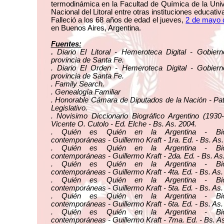
termodinámica en la Facultad de Química de la Uni
Nacional del Litoral entre otras instituciones educativ
Falleció a los 68 años de edad el jueves,
2 de mayo 
en Buenos Aires, Argentina.
Fuentes:
.
Diario El Litoral - Hemeroteca Digital - Gobiern
provincia de Santa Fe.
. Diario El Orden - Hemeroteca Digital - Gobiern
provincia de Santa Fe.
. Family Search.
. Genealogía Familiar
. Honorable Cámara de Diputados de la Nación - Pa
Legislativo.
. Novisimo Diccionario Biográfico Argentino (1930
Vicente O. Cutolo - Ed. Elche - Bs. As. 2004.
. Quién es Quién en la Argentina - Biog
contemporáneas - Guillermo Kraft - 1ra. Ed. - Bs. As.
. Quién es Quién en la Argentina - Biog
contemporáneas - Guillermo Kraft - 2da. Ed. - Bs. As
. Quién es Quién en la Argentina - Biog
contemporáneas - Guillermo Kraft - 4ta. Ed. - Bs. As.
. Quién es Quién en la Argentina - Biog
contemporáneas - Guillermo Kraft - 5ta. Ed. - Bs. As.
. Quién es Quién en la Argentina - Biog
contemporáneas - Guillermo Kraft - 6ta. Ed. - Bs. As.
. Quién es Quién en la Argentina - Biog
contemporáneas - Guillermo Kraft - 7ma. Ed. - Bs. As