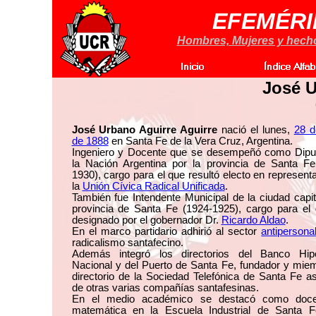
EFEMÉRI
Hombres, Mujeres y hechos
José U
José Urbano Aguirre Aguirre
nació el lunes,
28 
de 1888
en Santa Fe de la Vera Cruz, Argentina.
Ingeniero y Docente que se desempeñó como Dipu
la Nación Argentina por la provincia de Santa Fe
1930), cargo para el que resultó electo en represent
la
Unión Cívica Radical Unificada
.
También fue Intendente Municipal de la ciudad capit
provincia de Santa Fe (1924-1925), cargo para el 
designado por el gobernador Dr.
Ricardo Aldao
.
En el marco partidario adhirió al sector
antipersonal
radicalismo santafecino.
Además integró los directorios del Banco Hipo
Nacional y del Puerto de Santa Fe, fundador y mie
directorio de la Sociedad Telefónica de Santa Fe 
de otras varias compañías santafesinas.
En el medio académico se destacó como doce
matemática en la Escuela Industrial de Santa 