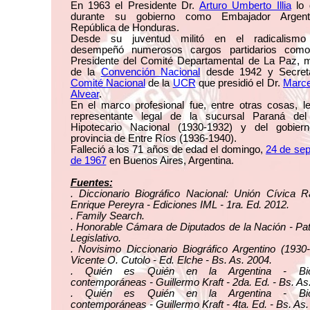
En 1963 el Presidente Dr.
Arturo Umberto Illia
lo 
durante su gobierno como Embajador Argent
República de Honduras.
Desde su juventud militó en el radicalismo
desempeñó numerosos cargos partidarios com
Presidente del Comité Departamental de La Paz, 
de la
Convención Nacional
desde 1942 y Secreta
Comité Nacional
de la
UCR
que presidió el Dr.
Marce
Alvear
.
En el marco profesional fue, entre otras cosas, l
representante legal de la sucursal Paraná de
Hipotecario Nacional (1930-1932) y del gobier
provincia de Entre Ríos (1936-1940).
Falleció a los 71 años de edad el domingo,
24 de sep
de 1967
en Buenos Aires, Argentina.
Fuentes:
. Diccionario Biográfico Nacional: Unión Cívica R
Enrique Pereyra - Ediciones IML - 1ra. Ed. 2012.
. Family Search.
. Honorable Cámara de Diputados de la Nación - Pa
Legislativo.
. Novisimo Diccionario Biográfico Argentino (1930
Vicente O. Cutolo - Ed. Elche - Bs. As. 2004.
. Quién es Quién en la Argentina - Biog
contemporáneas - Guillermo Kraft - 2da. Ed. - Bs. As
. Quién es Quién en la Argentina - Biog
contemporáneas - Guillermo Kraft - 4ta. Ed. - Bs. As.