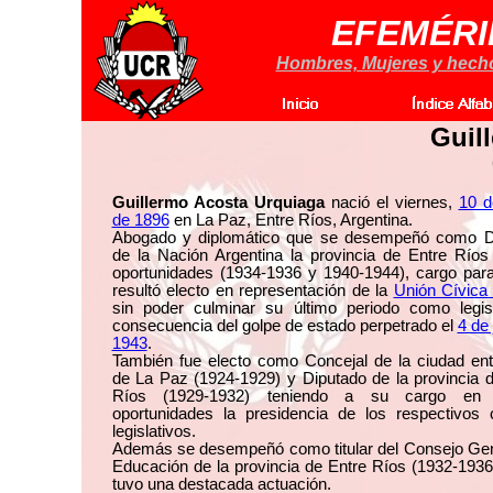
EFEMÉRI
Hombres, Mujeres y hechos
Guil
Guillermo Acosta Urquiaga
nació el viernes,
10 d
de 1896
en La Paz, Entre Ríos, Argentina.
Abogado y diplomático que se desempeñó como D
de la Nación Argentina la provincia de Entre Ríos
oportunidades (1934-1936 y 1940-1944), cargo para
resultó electo en representación de la
Unión Cívica
sin poder culminar su último periodo como legis
consecuencia del golpe de estado perpetrado el
4 de 
1943
.
También fue electo como Concejal de la ciudad ent
de La Paz (1924-1929) y Diputado de la provincia 
Ríos (1929-1932) teniendo a su cargo en
oportunidades la presidencia de los respectivos 
legislativos.
Además se desempeñó como titular del Consejo Gen
Educación de la provincia de Entre Ríos (1932-193
tuvo una destacada actuación.