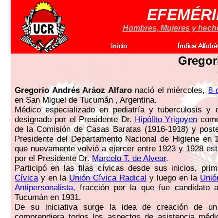
EFEMÉRI
Hombres, Mujeres y hechos
Gregor
Gregorio Andrés Aráoz Alfaro
nació el miércoles,
8 
en San Miguel de Tucumán , Argentina.
Médico especializado en pediatría y tuberculosis y 
designado por el Presidente Dr.
Hipólito Yrigoyen
como
de la Comisión de Casas Baratas (1916-1918) y post
Presidente del Departamento Nacional de Higiene en 
que nuevamente volvió a ejercer entre 1923 y 1928 es
por el Presidente Dr.
Marcelo T. de Alvear
.
Participó en las filas cívicas desde sus inicios, pr
Cívica
y en la
Unión Cívica Radical
y luego en la
Unió
Antipersonalista
, fracción por la que fue candidato 
Tucumán en 1931.
De su iniciativa surge la idea de creación de un
comprendiera todos los aspectos de asistencia médic