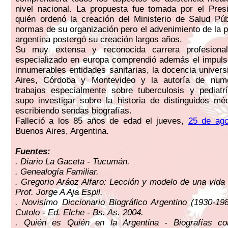
nivel nacional. La propuesta fue tomada por el Pre
quién ordenó la creación del Ministerio de Salud Púb
normas de su organización pero el advenimiento de la p
argentina postergó su creación largos años.
Su muy extensa y reconocida carrera profesion
especializado en europa comprendió además el impuls
innumerables entidades sanitarias, la docencia univers
Aires, Córdoba y Montevideo y la autoría de num
trabajos especialmente sobre tuberculosis y pediatr
supo investigar sobre la historia de distinguidos mé
escribiendo sendas biografías.
Falleció a los 85 años de edad el jueves,
25 de ag
Buenos Aires, Argentina.
Fuentes:
. Diario La Gaceta - Tucumán.
. Genealogía Familiar.
. Gregorio Aráoz Alfaro: Lección y modelo de una vida 
Prof. Jorge A Aja Espil.
. Novisimo Diccionario Biográfico Argentino (1930-19
Cutolo - Ed. Elche - Bs. As. 2004.
. Quién es Quién en la Argentina - Biografías c