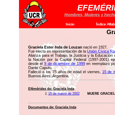
EFEMÉRI
Hombres, Mujeres y hechos
Gr
Graciela Ester Inda de Louzan
nació en 1927.
Fue electa en representación de la
Unión Cívica Ra
Alianza para el Trabajo, la Justicia y la Educació
la Nación por la Capital Federal (1997-2001) ej
desde el
9 de diciembre de 1999
en reemplazo por
Dante Caputo.
Falleció a los 75 años de edad el viernes,
15 de 
Buenos Aires, Argentina.
Efémérides de:
Graciela Inda
1.
15 de marzo de 2002
MUERE GRACIEL
Documentos de:
Graciela Inda