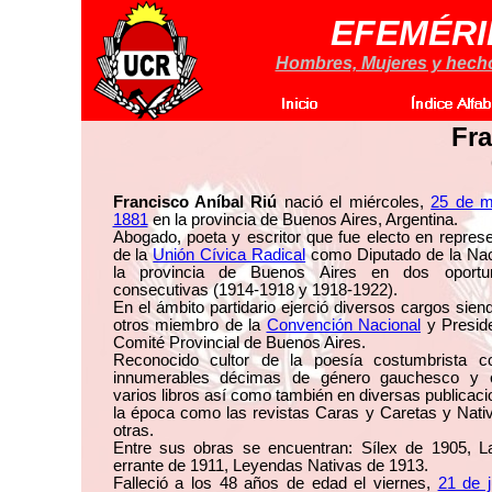
EFEMÉRI
Hombres, Mujeres y hechos
Fra
Francisco Aníbal Riú
nació el miércoles,
25 de 
1881
en la provincia de Buenos Aires, Argentina.
Abogado, poeta y escritor que fue electo en repres
de la
Unión Cívica Radical
como Diputado de la Nac
la provincia de Buenos Aires en dos oportu
consecutivas (1914-1918 y 1918-1922).
En el ámbito partidario ejerció diversos cargos sien
otros miembro de la
Convención Nacional
y Preside
Comité Provincial de Buenos Aires.
Reconocido cultor de la poesía costumbrista 
innumerables décimas de género gauchesco y e
varios libros así como también en diversas publicac
la época como las revistas Caras y Caretas y Nati
otras.
Entre sus obras se encuentran: Sílex de 1905, 
errante de 1911, Leyendas Nativas de 1913.
Falleció a los 48 años de edad el viernes,
21 de j