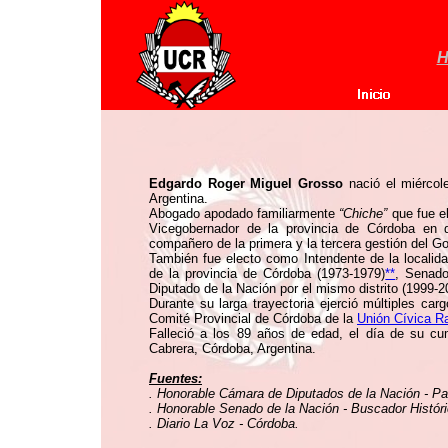
H
Edgardo Roger Miguel Grosso
nació el miércol
Argentina.
Abogado apodado familiarmente
“Chiche”
que fue e
Vicegobernador de la provincia de Córdoba en 
compañero de la primera y la tercera gestión del 
También fue electo como Intendente de la localid
de la provincia de Córdoba (1973-1979)
**
, Senado
Diputado de la Nación por el mismo distrito (1999-2
Durante su larga trayectoria ejerció múltiples carg
Comité Provincial de Córdoba de la
Unión Cívica Ra
Falleció a los 89 años de edad, el día de su c
Cabrera, Córdoba, Argentina.
Fuentes:
. Honorable Cámara de Diputados de la Nación - Pat
. Honorable Senado de la Nación - Buscador Histór
. Diario La Voz - Córdoba.