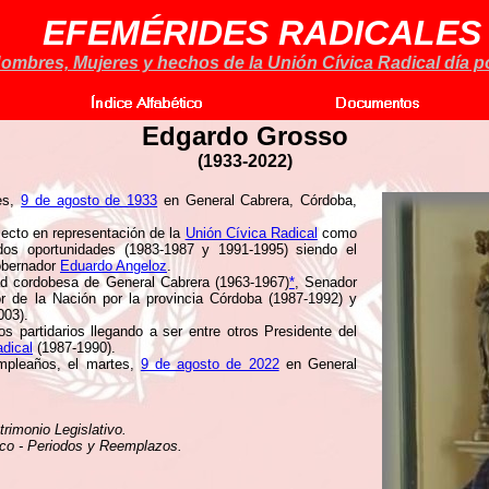
EFEMÉRIDES RADICALES
ombres, Mujeres y hechos de la Unión Cívica Radical día po
Edgardo Grosso
(1933-2022)
es,
9 de agosto de 1933
en General Cabrera, Córdoba,
lecto en representación de la
Unión Cívica Radical
como
dos oportunidades (1983-1987 y 1991-1995) siendo el
Gobernador
Eduardo Angeloz
.
ad cordobesa de General Cabrera (1963-1967)
*
, Senador
r de la Nación por la provincia Córdoba (1987-1992) y
003).
os partidarios llegando a ser entre otros Presidente del
dical
(1987-1990).
umpleaños, el martes,
9 de agosto de 2022
en General
rimonio Legislativo.
ico - Periodos y Reemplazos.