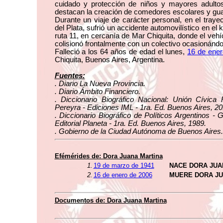
cuidado y protección de niños y mayores adulto
destacan la creación de comedores escolares y guar
Durante un viaje de carácter personal, en el tray
del Plata, sufrió un accidente automovilístico en el 
ruta 11, en cercanía de Mar Chiquita, donde el veh
colisionó frontalmente con un colectivo ocasionándo
Falleció a los 64 años de edad el lunes,
16 de ene
Chiquita, Buenos Aires, Argentina.
Fuentes:
. Diario La Nueva Provincia.
. Diario Ámbito Financiero.
. Diccionario Biográfico Nacional: Unión Cívica 
Pereyra - Ediciones IML - 1ra. Ed. Buenos Aires, 20
. Diccionario Biográfico de Políticos Argentinos -
Editorial Planeta - 1ra. Ed. Buenos Aires, 1989.
. Gobierno de la Ciudad Autónoma de Buenos Aires.
Efémérides de: Dora Juana Martina
1.
19 de marzo de 1941
NACE DORA JUA
2.
16 de enero de 2006
MUERE DORA JU
Documentos de: Dora Juana Martina