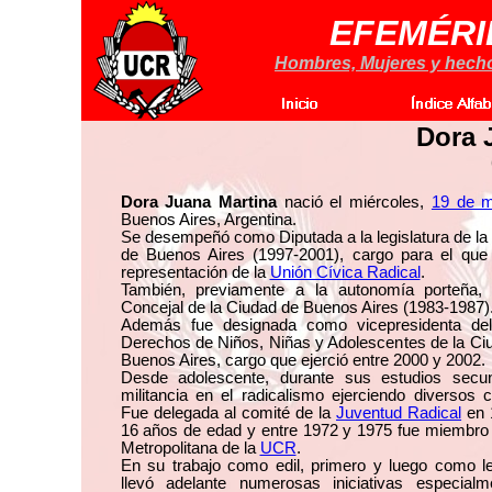
EFEMÉRI
Hombres, Mujeres y hechos
Dora 
Dora Juana Martina
nació el miércoles,
19 de m
Buenos Aires, Argentina.
Se desempeñó como Diputada a la legislatura de l
de Buenos Aires (1997-2001), cargo para el que 
representación de la
Unión Cívica Radical
.
También, previamente a la autonomía porteña,
Concejal de la Ciudad de Buenos Aires (1983-1987)
Además fue designada como vicepresidenta de
Derechos de Niños, Niñas y Adolescentes de la C
Buenos Aires, cargo que ejerció entre 2000 y 2002.
Desde adolescente, durante sus estudios secund
militancia en el radicalismo ejerciendo diversos c
Fue delegada al comité de la
Juventud Radical
en 
16 años de edad y entre 1972 y 1975 fue miembro
Metropolitana de la
UCR
.
En su trabajo como edil, primero y luego como le
llevó adelante numerosas iniciativas especialm