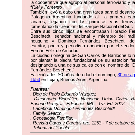
la cooperativa que agrupó al personal ferroviario y la
“
Riel y Fomento
”.
También llevó a cabo una gran tarea para el desarrol
Patagonia Argentina fundando allí la primera ca
lanares, llegando con las primeras vías ferrovi
fomentando la creación del Parque Nacional del Sur.
Entre sus cinco hijos se encontraban Horacio Fe
Beschtedt, senador nacional y miembro del radi
neuquino y Domingo Fernández Beschtedt, de
escritor, poeta y periodista conocido por el seud
Fernán Félix de Amador.
La ciudad rionegrina de San Carlos de Bariloche lo 
por plantar la piedra fundacional de su estación fer
designando a una de sus calles con el nombre de “
Fernández Beschtedt”
Falleció a los 90 años de edad el domingo,
30 de ag
1953
en Luján, Buenos Aires, Argentina.
Fuentes:
. Blog de Pablo Eduardo Vázquez
. Diccionario Biográfico Nacional: Unión Cívica R
Enrique Pereyra - Ediciones IML - 1ra. Ed. 2012.
. Facebook Domingo Fernández Beschtedt
. Family Search.
. Genealogía Familiar.
. Revista Caras y Caretas nro. 1253 - 7 de octubre d
. Tribuna del Pueblo.