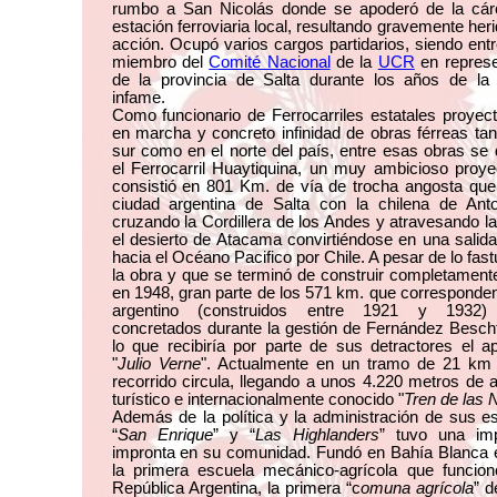
rumbo a San Nicolás donde se apoderó de la cárc
estación ferroviaria local, resultando gravemente heri
acción. Ocupó varios cargos partidarios, siendo entr
miembro del
Comité Nacional
de la
UCR
en represe
de la provincia de Salta durante los años de la
infame.
Como funcionario de Ferrocarriles estatales proyec
en marcha y concreto infinidad de obras férreas tan
sur como en el norte del país, entre esas obras se
el Ferrocarril Huaytiquina, un muy ambicioso proy
consistió en 801 Km. de vía de trocha angosta que
ciudad argentina de Salta con la chilena de Anto
cruzando la Cordillera de los Andes y atravesando l
el desierto de Atacama convirtiéndose en una salida
hacia el Océano Pacifico por Chile. A pesar de lo fas
la obra y que se terminó de construir completament
en 1948, gran parte de los 571 km. que corresponden
argentino (construidos entre 1921 y 1932) 
concretados durante la gestión de Fernández Besch
lo que recibiría por parte de sus detractores el 
"
Julio Verne
". Actualmente en un tramo de 21 km
recorrido circula, llegando a unos 4.220 metros de al
turístico e internacionalmente conocido "
Tren de las 
Además de la política y la administración de sus e
“
San Enrique
” y “
Las Highlanders
” tuvo una imp
impronta en su comunidad. Fundó en Bahía Blanca 
la primera escuela mecánico-agrícola que funcion
República Argentina, la primera “c
omuna agrícola
” d