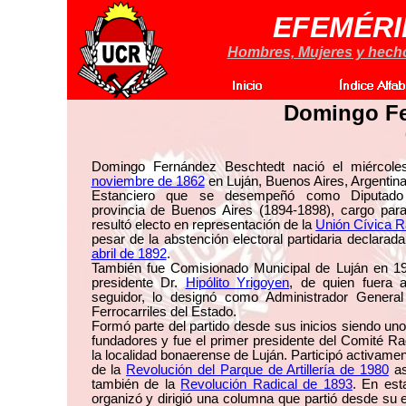
EFEMÉRI
Hombres, Mujeres y hechos
Domingo Fe
Domingo Fernández Beschtedt nació el miércol
noviembre de 1862
en Luján, Buenos Aires, Argentina
Estanciero que se desempeñó como Diputado
provincia de Buenos Aires (1894-1898), cargo para
resultó electo en representación de la
Unión Cívica R
pesar de la abstención electoral partidaria declarad
abril de 1892
.
También fue Comisionado Municipal de Luján en 19
presidente Dr.
Hipólito Yrigoyen
, de quien fuera 
seguidor, lo designó como Administrador General
Ferrocarriles del Estado.
Formó parte del partido desde sus inicios siendo un
fundadores y fue el primer presidente del Comité Ra
la localidad bonaerense de Luján. Participó activamen
de la
Revolución del Parque de Artillería de 1980
as
también de la
Revolución Radical de 1893
. En est
organizó y dirigió una columna que partió desde su 