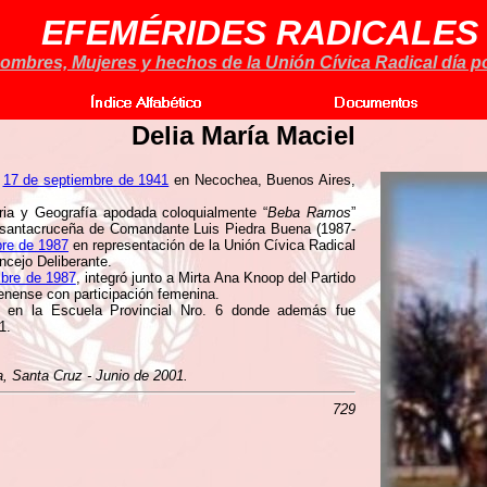
EFEMÉRIDES RADICALES
ombres, Mujeres y hechos de la Unión Cívica Radical día po
Delia María Maciel
,
17 de septiembre de 1941
en Necochea, Buenos Aires,
ria y Geografía apodada coloquialmente “
Beba Ramos
”
 santacruceña de Comandante Luis Piedra Buena (1987-
bre de 1987
en representación de la Unión Cívica Radical
ncejo Deliberante.
mbre de 1987
, integró junto a Mirta Ana Knoop del Partido
uenense con participación femenina.
e en la Escuela Provincial Nro. 6 donde además fue
1.
, Santa Cruz - Junio de 2001.
729