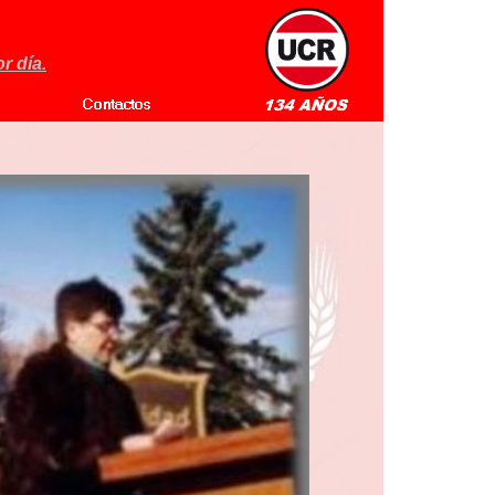
r día.