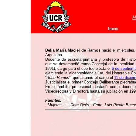
H
Delia María Maciel de Ramos
nació el miércoles
Argentina.
Docente de escuela primaria y profesora de Histo
que se desempeñó como Concejal de la localidad
1991), cargo para el que fue electa el
6 de septiem
ejerciendo la Vicepresidencia 1ra. del Honorable Co
“
Beba Ramos
”, que asumió el cargo el
11 de dicie
Justicialista el primer Concejo Deliberante piedrab
En el ámbito profesional destacó como docent
Vicedirectora y Directora hasta su jubilación en 199
Fuentes:
. Mujeres…. - Dora Océs - Cmte. Luis Piedra Buena