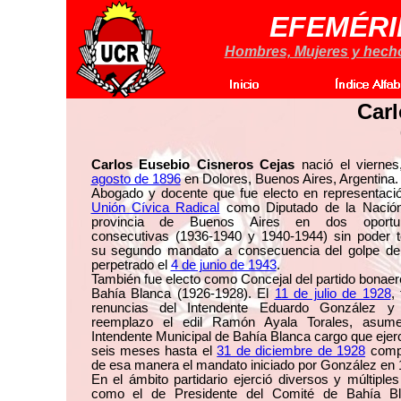
EFEMÉRI
Hombres, Mujeres y hechos
Carl
Carlos Eusebio Cisneros Cejas
nació el vierne
agosto de 1896
en Dolores, Buenos Aires, Argentina.
Abogado y docente que fue electo en representació
Unión Cívica Radical
como Diputado de la Nación
provincia de Buenos Aires en dos oportun
consecutivas (1936-1940 y 1940-1944) sin poder t
su segundo mandato a consecuencia del golpe de
perpetrado el
4 de junio de 1943
.
También fue electo como Concejal del partido bonae
Bahía Blanca (1926-1928). El
11 de julio de 1928
,
renuncias del Intendente Eduardo González 
reemplazo el edil Ramón Ayala Torales, asu
Intendente Municipal de Bahía Blanca cargo que ejer
seis meses hasta el
31 de diciembre de 1928
comp
de esa manera el mandato iniciado por González en 
En el ámbito partidario ejerció diversos y múltiple
como el de Presidente del Comité de Bahía B