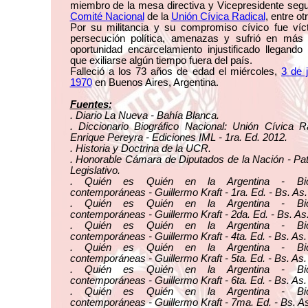
miembro de la mesa directiva y Vicepresidente seg
Comité Nacional
de la
Unión Cívica Radical
, entre ot
Por su militancia y su compromiso cívico fue víc
persecución política, amenazas y sufrió en más
oportunidad encarcelamiento injustificado llegando
que exiliarse algún tiempo fuera del país.
Falleció a los 73 años de edad el miércoles,
3 de 
1970
en Buenos Aires, Argentina.
Fuentes:
. Diario La Nueva - Bahía Blanca.
. Diccionario Biográfico Nacional: Unión Cívica R
Enrique Pereyra - Ediciones IML - 1ra. Ed. 2012.
. Historia y Doctrina de la UCR.
. Honorable Cámara de Diputados de la Nación - Pa
Legislativo.
. Quién es Quién en la Argentina - Biog
contemporáneas - Guillermo Kraft - 1ra. Ed. - Bs. As.
. Quién es Quién en la Argentina - Biog
contemporáneas - Guillermo Kraft - 2da. Ed. - Bs. As
. Quién es Quién en la Argentina - Biog
contemporáneas - Guillermo Kraft - 4ta. Ed. - Bs. As.
. Quién es Quién en la Argentina - Biog
contemporáneas - Guillermo Kraft - 5ta. Ed. - Bs. As.
. Quién es Quién en la Argentina - Biog
contemporáneas - Guillermo Kraft - 6ta. Ed. - Bs. As.
. Quién es Quién en la Argentina - Biog
contemporáneas - Guillermo Kraft - 7ma. Ed. - Bs. As