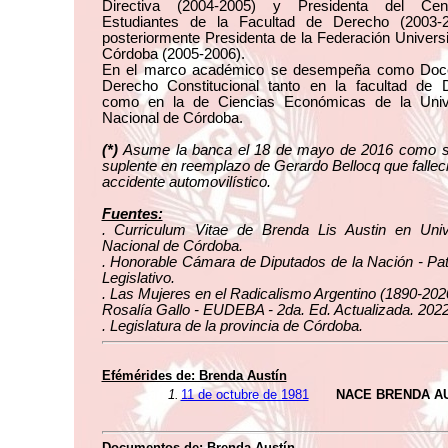
Directiva (2004-2005) y Presidenta del Cen
Estudiantes de la Facultad de Derecho (2003-
posteriormente Presidenta de la Federación Universi
Córdoba (2005-2006).
En el marco académico se desempeña como Doc
Derecho Constitucional tanto en la facultad de 
como en la de Ciencias Económicas de la Univ
Nacional de Córdoba.
(*
)
Asume la banca el 18 de mayo de 2016 como 
suplente en reemplazo de Gerardo Bellocq que fallec
accidente automovilístico.
Fuentes:
. Curriculum Vitae de Brenda Lis Austin en Univ
Nacional de Córdoba.
. Honorable Cámara de Diputados de la Nación - Pa
Legislativo.
. Las Mujeres en el Radicalismo Argentino (1890-2020
Rosalía Gallo - EUDEBA - 2da. Ed. Actualizada. 2022
. Legislatura de la provincia de Córdoba.
Efémérides de: Brenda Austín
1.
11 de octubre de 1981
NACE BRENDA A
Documentos de: Brenda Austín