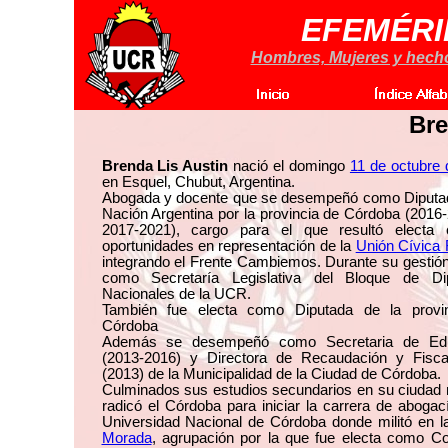
EFEMÉRI
Hombres, Mujeres y hechos
Bre
Brenda Lis Austin
nació el domingo
11 de octubre
en Esquel, Chubut, Argentina.
Abogada y docente que se desempeñó como Diputad
Nación Argentina por la provincia de Córdoba (2016
2017-2021), cargo para el que resultó electa
oportunidades en representación de la
Unión Cívica 
integrando el Frente Cambiemos. Durante su gestión
como Secretaría Legislativa del Bloque de Di
Nacionales de la UCR.
También fue electa como Diputada de la provi
Córdoba
Además se desempeñó como Secretaria de Edu
(2013-2016) y Directora de Recaudación y Fiscal
(2013) de la Municipalidad de la Ciudad de Córdoba.
Culminados sus estudios secundarios en su ciudad 
radicó el Córdoba para iniciar la carrera de abogac
Universidad Nacional de Córdoba donde militó en 
Morada
, agrupación por la que fue electa como C