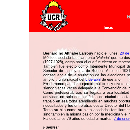
H
Bernardino Althabe Larrouy
nació el lunes,
20 de
Médico apodado familiarmente
“Pelado”
que se des
(1927-1928), cargo para el que fue electo en repres
También fue electo como Intendente Municipal de
Senador de la provincia de Buenos Aires en 1931
consecuencia de la anulación de las elecciones por
amplio triunfo radical del
5 de abril
de ese año.
En el marco partidario ejerció múltiples y diversos
siendo varias veces delegado a la Convención del r
Como profesional, tras su llegada a esa localidad
actividad no solo como médico de ciudad sino ta
trabajó en esa zona atendiendo en muchas oportun
necesitados y fue entre otras cosas Director del Ho
Tanto su hijo como su nieto apodados familiarme
sino también la misma pasión por la medicina y el 
Falleció a los 79 años de edad el martes,
7 de ener
Fuentes: