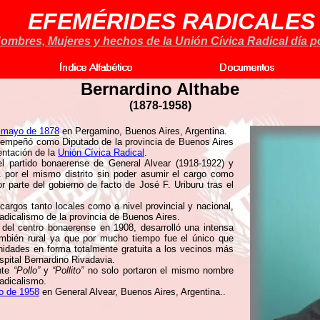
EFEMÉRIDES RADICALES
ombres, Mujeres y hechos de la Unión Cívica Radical día po
Bernardino Althabe
(1878-1958)
 mayo de 1878
en Pergamino, Buenos Aires, Argentina.
empeñó como Diputado de la provincia de Buenos Aires
entación de la
Unión Cívica Radical
.
l partido bonaerense de General Alvear (1918-1922) y
 por el mismo distrito sin poder asumir el cargo como
 parte del gobierno de facto de José F. Uriburu tras el
 cargos tanto locales como a nivel provincial y nacional,
adicalismo de la provincia de Buenos Aires.
 del centro bonaerense en 1908, desarrolló una intensa
mbién rural ya que por mucho tiempo fue el único que
idades en forma totalmente gratuita a los vecinos más
spital Bernardino Rivadavia.
nte
“Pollo”
y
“Pollito”
no solo portaron el mismo nombre
radicalismo.
o de 1958
en General Alvear, Buenos Aires, Argentina..