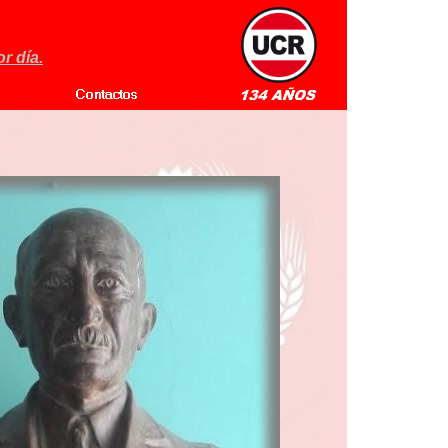
r día.