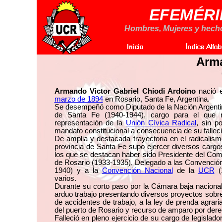
EFEMÉRI
Hombres, Mujeres y hechos
Arm
Armando Victor Gabriel Chiodi Ardoino
nació 
marzo de 1894
en Rosario, Santa Fe, Argentina.
Se desempeñó como Diputado de la Nación Argentina
de Santa Fe (1940-1944), cargo para el que r
representación de la
Unión Cívica Radical
, sin p
mandato constitucional a consecuencia de su fallec
De amplia y destacada trayectoria en el radicalism
provincia de Santa Fe supo ejercer diversos cargos
los que se destacan haber sido Presidente del Com
de Rosario (1933-1935), Delegado a las Convención
1940) y a la
Convención Nacional
de la
UCR
(1
varios.
Durante su corto paso por la Cámara baja nacional
arduo trabajo presentando diversos proyectos sobre
de accidentes de trabajo, a la ley de prenda agrari
del puerto de Rosario y recurso de amparo por dere
Falleció en pleno ejercicio de su cargo de legislado