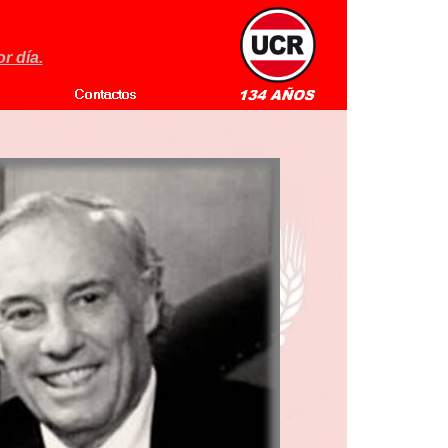
r día.