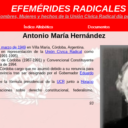
EFEMÉRIDES RADICALES
ombres, Mujeres y hechos de la Unión Cívica Radical día po
Antonio María Hernández
e marzo de 1949
en Villa María, Córdoba, Argentina.
o en representación de la
Unión Cívica Radical
como
(1991-1995).
a de Córdoba (1987-1991) y Convencional Constituyente
na de 1994.
 Córdoba cargo que no asumió debido a su renuncia para
ovincia tras ser designado por el Gobernador
Eduardo
e la fórmula presidencial de la
UCR
junto a
Horacio
nes sobre derecho constitucional, federalismo,
93