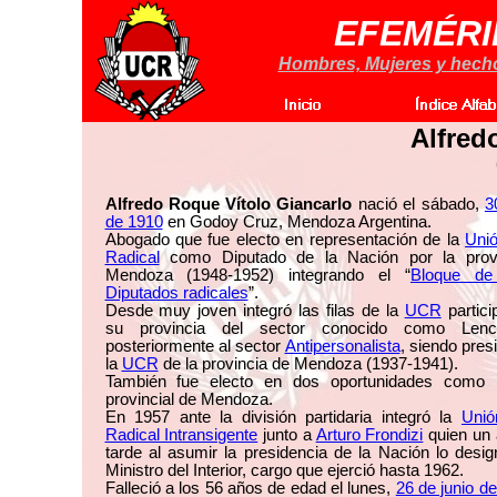
EFEMÉRI
Hombres, Mujeres y hechos
Alfred
Alfredo Roque Vítolo Giancarlo
nació el sábado,
3
de 1910
en Godoy Cruz, Mendoza Argentina.
Abogado que fue electo en representación de la
Unió
Radical
como Diputado de la Nación por la prov
Mendoza (1948-1952) integrando el “
Bloque de
Diputados radicales
”.
Desde muy joven integró las filas de la
UCR
partici
su provincia del sector conocido como Lenci
posteriormente al sector
Antipersonalista
, siendo pres
la
UCR
de la provincia de Mendoza (1937-1941).
También fue electo en dos oportunidades como 
provincial de Mendoza.
En 1957 ante la división partidaria integró la
Unió
Radical Intransigente
junto a
Arturo Frondizi
quien un
tarde al asumir la presidencia de la Nación lo des
Ministro del Interior, cargo que ejerció hasta 1962.
Falleció a los 56 años de edad el lunes,
26 de junio d