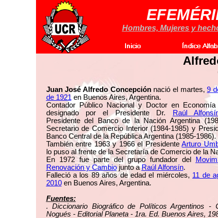
EFEMÉRI
Hombres, Mujeres y hechos
Alfre
Juan José Alfredo Concepción
nació el martes,
9 d
de 1921
en Buenos Aires, Argentina.
Contador Público Nacional y Doctor en Economía
designado por el Presidente Dr.
Raúl Alfonsí
Presidente del Banco de la Nación Argentina (198
Secretario de Comercio Interior (1984-1985) y Presi
Banco Central de la República Argentina (1985-1986).
También entre 1963 y 1966 el Presidente
Arturo Umbe
lo puso al frente de la Secretaría de Comercio de la N
En 1972 fue parte del grupo fundador del
Movim
Renovación y Cambio
junto a
Raúl Alfonsín
.
Falleció a los 89 años de edad el miércoles,
11 de a
2010
en Buenos Aires, Argentina.
Fuentes:
. Diccionario Biográfico de Políticos Argentinos - 
Nogués - Editorial Planeta - 1ra. Ed. Buenos Aires, 19