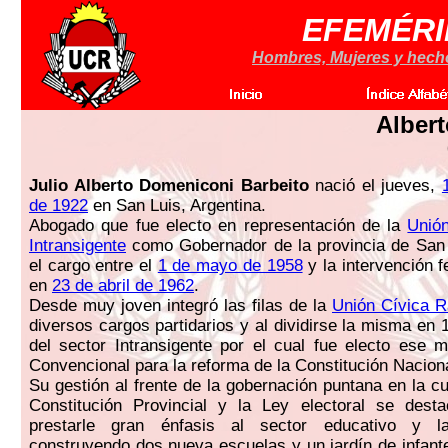
EFEMÉRI
Hombres, Mujeres y hechos
Alber
Julio Alberto Domeniconi Barbeito
nació el jueves,
de 1922
en San Luis, Argentina.
Abogado que fue electo en representación de la
Unión
Intransigente
como Gobernador de la provincia de San
el cargo entre el
1 de mayo de 1958
y la intervención f
en
23 de abril de 1962
.
Desde muy joven integró las filas de la
Unión Cívica R
diversos cargos partidarios y al dividirse la misma en 
del sector Intransigente por el cual fue electo ese
Convencional para la reforma de la Constitución Naciona
Su gestión al frente de la gobernación puntana en la cu
Constitución Provincial y la Ley electoral se des
prestarle gran énfasis al sector educativo y l
construyendo dos nueva escuelas y un jardín de infant