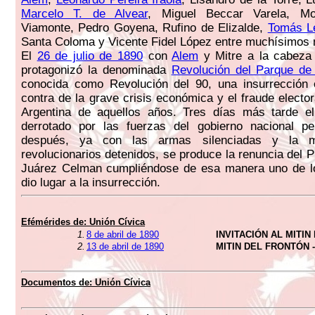
Marcelo T. de Alvear
, Miguel Beccar Varela, M
Viamonte, Pedro Goyena, Rufino de Elizalde,
Tomás L
Santa Coloma y Vicente Fidel López entre muchísimos
El
26 de julio de 1890
con
Alem
y Mitre a la cabeza 
protagonizó la denominada
Revolución del Parque de A
conocida como Revolución del 90, una insurrección c
contra de la grave crisis económica y el fraude elector
Argentina de aquellos años. Tres días más tarde el
derrotado por las fuerzas del gobierno nacional 
después, ya con las armas silenciadas y la m
revolucionarios detenidos, se produce la renuncia del 
Juárez Celman cumpliéndose de esa manera uno de lo
dio lugar a la insurrección.
Efémérides de:
Unión Cívica
1.
8 de abril de 1890
INVITACIÓN AL MITI
2.
13 de abril de 1890
MITIN DEL FRONTÓN -
Documentos de:
Unión Cívica