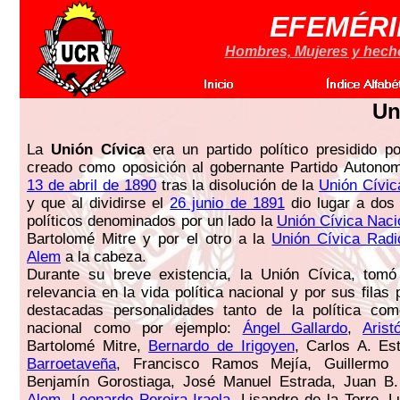
EFEMÉRI
Hombres, Mujeres y hechos
Un
La
Unión Cívica
era un partido político presidido p
creado como oposición al gobernante Partido Autonom
13 de abril de 1890
tras la disolución de la
Unión Cívic
y que al dividirse el
26 junio de 1891
dio lugar a dos
políticos denominados por un lado la
Unión Cívica Naci
Bartolomé Mitre y por el otro a la
Unión Cívica Radi
Alem
a la cabeza.
Durante su breve existencia, la Unión Cívica, tomó
relevancia en la vida política nacional y por sus fila
destacadas personalidades tanto de la política com
nacional como por ejemplo:
Ángel Gallardo
,
Arist
Bartolomé Mitre,
Bernardo de Irigoyen
, Carlos A. Es
Barroetaveña
, Francisco Ramos Mejía, Guillermo
Benjamín Gorostiaga, José Manuel Estrada, Juan B
Alem
,
Leonardo Pereira Iraola
, Lisandro de la Torre, 