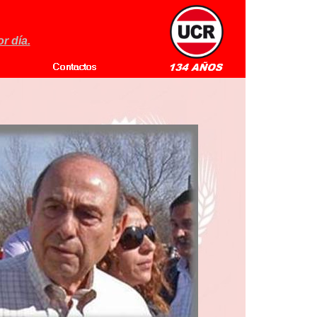
r día.