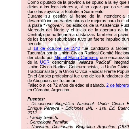
Como diputado de la provincia se opuso a la ley que
dietas a los legisladores y, al no lograr que no se sa
donó las suyas a la Biblioteca Sarmiento.
Durante su gestión al frente de la intendencia ca
desarrolló innumerables obras de mejoras para la ci
la plaza “
Yrigoyen"
, los edificios de la Asistencia Púb
Mercado del Norte y el inicio de la apertura de la
Central, que no llegaría a cristalizar. También la pavi
de los barrios suburbanos tuvo un fuerte impulso dur
periodo.
El
18 de octubre de 1942
fue candidato a Gober
Tucumán por la Unión Cívica Radical Comité Naciona
derrotado por
Miguel Mario Campero
que encabezaba 
de la
UCR
denominada
"Alianza Radical"
integrad
Unión Cívica Radical Concurrencista, la Unión Cívic
Tradicionalista y la Unión Cívica Radical Frente Popula
En el ámbito profesional fue uno de los fundadores de
de Abogados de Tucumán.
Falleció a los 72 años de edad el sábado,
2 de febrer
en Córdoba, Argentina.
Fuentes:
. Diccionario Biográfico Nacional: Unión Cívica R
Enrique Pereyra - Ediciones IML - 1ra. Ed. Bueno
2012.
. Family Search.
. Genealogía Familiar.
. Novisimo Diccionario Biográfico Argentino (1930