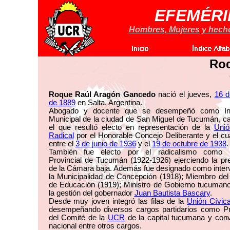
EFEMÉRI
Hombres, Mujeres y hechos
Ro
Roque Raúl Aragón Gancedo
nació el jueves,
16 d
de 1889
en Salta, Argentina.
Abogado y docente que se desempeñó como Int
Municipal de la ciudad de San Miguel de Tucumán, c
el que resultó electo en representación de la
Unió
Radical
por el Honorable Concejo Deliberante y el cua
entre el
3 de junio de 1936
y el
19 de octubre de 1938
.
También fue electo por el radicalismo como 
Provincial de Tucumán (1922-1926) ejerciendo la pr
de la Cámara baja. Además fue designado como inter
la Municipalidad de Concepción (1918); Miembro del
de Educación (1919); Ministro de Gobierno tucumano
la gestión del gobernador
Juan Bautista Bascary
.
Desde muy joven integró las filas de la
Unión Cívic
desempeñando diversos cargos partidarios como Pr
del Comité de la
UCR
de la capital tucumana y conv
nacional entre otros cargos.