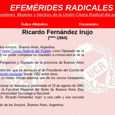
EFEMÉRIDES RADICALES
ombres, Mujeres y hechos de la Unión Cívica Radical día po
Ricardo Fernández Irujo
(****-1964)
los Arroyos, Buenos Aires, Argentina.
la
Unión Cívica Radical del Pueblo
como Diputado de la
4) sin poder completar su mandato a consecuencia de la
 Pergamino y Diputado de la provincia de Buenos Aires
entre los que se destacan el de Presidente del Comité de
nción Nacional
desde 1952 entre otros.
 su medio siendo además uno de los socios fundadores
ional se destaca el presentado el 23 de agosto de 1961
e la Facultad Regional del Norte de Buenos Aires (hoy
Universidad Tecnológica Nacional.
Dr. Ricardo Fernández Irujo
" a una calle y una escuela
s de los Arroyos, Buenos Aires, Argentina.