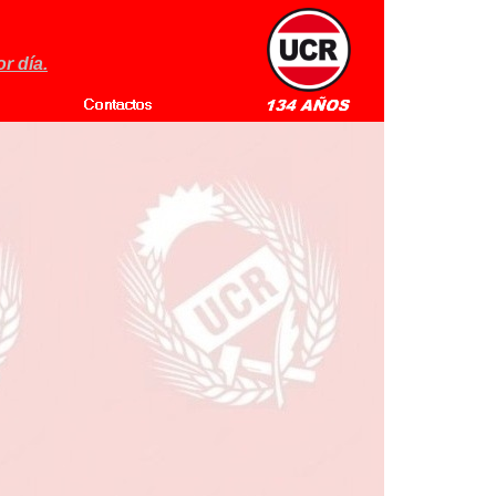
r día.