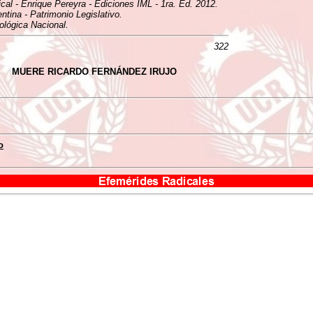
ical - Enrique Pereyra - Ediciones IML - 1ra. Ed. 2012.
tina - Patrimonio Legislativo.
ológica Nacional.
322
MUERE RICARDO FERNÁNDEZ IRUJO
o