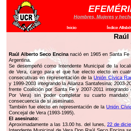
EFEMÉRI
Hombres, Mujeres y hechos
Raúl
Raúl Alberto Seco Encina
nació en 1965 en Santa Fe 
Argentina.
Se desempeñó como Intendente Municipal de la locali
de Vera, cargo para el que fue electo electo en cuat
consecutivas en representación de la
Unión Cívica Rad
y 1999-2003 integrando la Alianza Santafesina; 2003-20
frente Coalición por Santa Fe y 2007-2011 integrando el
Por Vera) sin poder completar su cuarto mandato c
consecuencia de si asesinato.
También fue electo en representación de la
Unión Cívi
Concejal de Vera (1993-1995).
El asesinato:
Aproximadamente a las 13.00 hs. del lunes,
22 de dici
Intendente Municipal de Vera Don Raúl Seco Encina se 