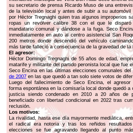
su secretario de prensa Ricardo Muso de una entrevis
de la televisión local y antes de subir a su automóvil
por Héctor Tregnaghi quien tras algunos improperios s
ropas un revólver calibre 38 con el que le disparó
mandatario comunal y dándose a la fuga. Seco Encina
inmediatamente en auto al centro asistencial San Roq
200 metros donde descendió del vehículo caminand
más tarde falleció a consecuencia de la gravedad de la 
El agresor:
Héctor Domingo Tregnaghi de 55 años de edad, empre
matarife y militante del partido peronista local que fue e
Seco Encina en las últimas elecciones comunales del
de 2007
en las que quedó a tan solo siete votos de difer
Luego del fallecimiento de Seco Encina, el agresor
forma espontánea en la comisaría local donde quedó a d
justicia siendo condenado en 2010 a 20 años de p
beneficiado con libertad condicional en 2022 tras cu
reclusión.
Los motivos:
La rivalidad, hasta ese día mayormente mediática, entr
el radical era notoria y tras los reñidos resultado
elecciones se fue agravando llegando al punto má