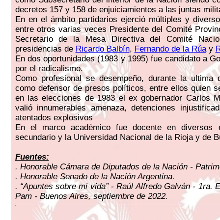
decretos 157 y 158 de enjuiciamientos a las juntas milit
En en el ámbito partidarios ejerció múltiples y divers
entre otros varias veces Presidente del Comité Provinc
Secretario de la Mesa Directiva del Comité Nacio
presidencias de
Ricardo Balbín
,
Fernando de la Rúa
y
R
En dos oportunidades (1983 y 1995) fue candidato a Go
por el radicalismo.
Como profesional se desempeño, durante la ultima di
como defensor de presos políticos, entre ellos quien s
en las elecciones de 1983 el ex gobernador Carlos M
valió innumerables amenaza, detenciones injustifica
atentados explosivos
En el marco académico fue docente en diversos e
secundario y la Universidad Nacional de la Rioja y de B
Fuentes:
. Honorable Cámara de Diputados de la Nación - Patrimo
. Honorable Senado de la Nación Argentina.
. “Apuntes sobre mi vida” - Raúl Alfredo Galván - 1ra. Ed
Pam - Buenos Aires, septiembre de 2022.