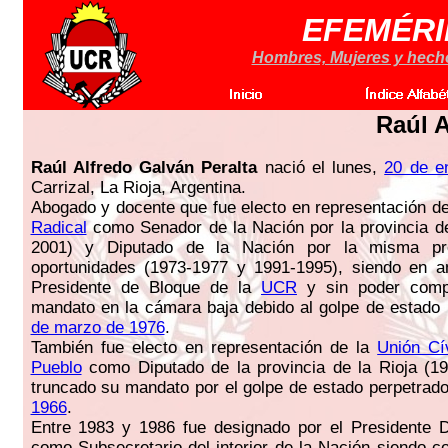
EFEMÉRI
Hombres, Mujeres y hechos
Raúl A
Raúl Alfredo Galván Peralta
nació el lunes,
20 de e
Carrizal, La Rioja, Argentina.
Abogado y docente que fue electo en representación d
Radical
como Senador de la Nación por la provincia de
2001) y Diputado de la Nación por la misma pr
oportunidades (1973-1977 y 1991-1995), siendo en 
Presidente de Bloque de la
UCR
y sin poder compl
mandato en la cámara baja debido al golpe de estado
de marzo de 1976
.
También fue electo en representación de la
Unión Cí
Pueblo
como Diputado de la provincia de la Rioja (1
truncado su mandato por el golpe de estado perpetrad
1966
.
Entre 1983 y 1986 fue designado por el Presidente 
como Subsecretario del interior de la Nación siendo co