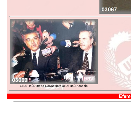
El Dr. Raúl Alfredo Galvánjunto al Dr. Raúl Alfonsín