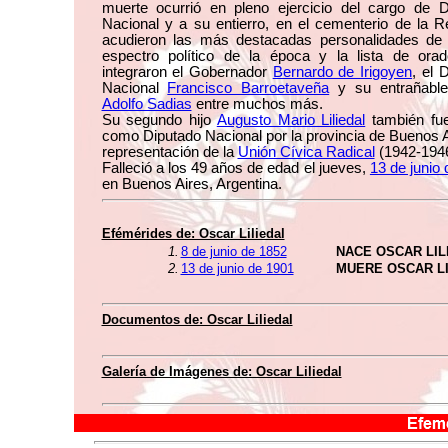
muerte ocurrió en pleno ejercicio del cargo de D
Nacional y a su entierro, en el cementerio de la R
acudieron las más destacadas personalidades de 
espectro político de la época y la lista de orad
integraron el Gobernador
Bernardo de Irigoyen
, el 
Nacional
Francisco Barroetaveña
y su entrañabl
Adolfo Sadias
entre muchos más.
Su segundo hijo
Augusto Mario Liliedal
también fue
como Diputado Nacional por la provincia de Buenos 
representación de la
Unión Cívica Radical
(1942-1946
Falleció a los 49 años de edad el jueves,
13 de junio
en Buenos Aires, Argentina.
Efémérides de: Oscar Liliedal
1.
8 de junio de 1852
NACE OSCAR LIL
2.
13 de junio de 1901
MUERE OSCAR LI
Documentos de: Oscar Liliedal
Galería de Imágenes de: Oscar Liliedal