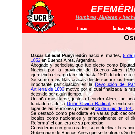
EFEMÉRI
Hombres, Mujeres y hechos
Osc
Oscar Liliedal Pueyrredón
nació el martes,
8 de 
1852
en Buenos Aires, Argentina.
Abogado y periodista que fue electo como Diputad
Nación por la provincia de Buenos Aires (190
ejerciendo el cargo tan sólo hasta 1901 debido a su 
Se sumó a las filas cívicas desde sus inicios teni
importante participación en la
Revolución del Pa
Artillería de 1890
motivo por el cual finalizada la m
detenido por algún tiempo.
Un año más tarde, junto a Leandro Alem, fue uno
fundadores de la
Unión Cívica Radical
, siendo su 
lugar de las reuniones previas al
26 de junio de 1891
.
Se destacó como periodista en varias publicacione
locales como nacionales y principalmente en el dia
Reforma” el cual era de su propiedad.
Considerado un gran orador, supo declinar la candi
Gobernador de Buenos Aires que se le ofreció. Su t