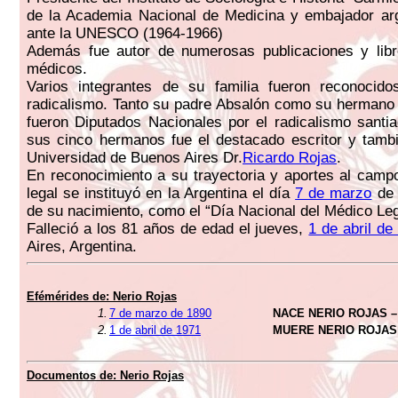
de la Academia Nacional de Medicina y embajador arg
ante la UNESCO (1964-1966)
Además fue autor de numerosas publicaciones y lib
médicos.
Varios integrantes de su familia fueron reconocid
radicalismo. Tanto su padre Absalón como su hermano
fueron Diputados Nacionales por el radicalismo santi
sus cinco hermanos fue el destacado escritor y tamb
Universidad de Buenos Aires Dr.
Ricardo Rojas
.
En reconocimiento a su trayectoria y aportes al camp
legal se instituyó en la Argentina el día
7 de marzo
de 
de su nacimiento, como el “Día Nacional del Médico Leg
Falleció a los 81 años de edad el jueves,
1 de abril de
Aires, Argentina.
Efémérides de:
Nerio Rojas
1.
7 de marzo de 1890
NACE NERIO ROJAS –
2.
1 de abril de 1971
MUERE NERIO ROJAS
Documentos de:
Nerio Rojas