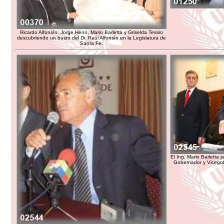
Ricardo Alfonsín, Jorge Henn, Mario Barletta y Griselda Tessio
descubriendo un busto del Dr. Raúl Alfonsín en la Legislatura de
Santa Fe.
El Ing. Mario Barletta 
Gobernador y Vicegob