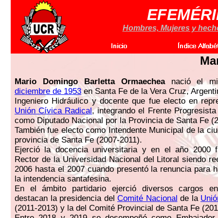
EFEMÉRI
Hombres, Mujeres y hechos
Mar
Mario Domingo Barletta Ormaechea
nació el mi
diciembre de 1953
en Santa Fe de la Vera Cruz, Argenti
Ingeniero Hidráulico y docente que fue electo en repr
Unión Cívica Radical
, integrando el Frente Progresista
como Diputado Nacional por la Provincia de Santa Fe (
También fue electo como Intendente Municipal de la ciu
provincia de Santa Fe (2007-2011).
Ejerció la docencia universitaria y en el año 2000 
Rector de la Universidad Nacional del Litoral siendo r
2006 hasta el 2007 cuando presentó la renuncia para 
la intendencia santafesina.
En el ámbito partidario ejerció diversos cargos e
destacan la presidencia del
Comité Nacional
de la
Unió
(2011-2013) y la del Comité Provincial de Santa Fe (20
Entre 2018 y 2019 se desempeñó como Embajador a