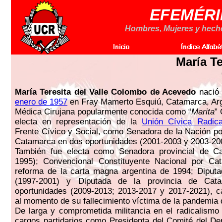
EFEMÉRI
Hombres, Mujeres y hechos
María T
María Teresita del Valle Colombo de Acevedo
nació 
enero de 1957
en Fray Mamerto Esquiú, Catamarca, Arg
Médica Cirujana popularmente conocida como “
Marita
”
electa en representación de la
Unión Cívica Radica
Frente Cívico y Social, como Senadora de la Nación por
Catamarca en dos oportunidades (2001-2003 y 2003-20
También fue electa como Senadora provincial de C
1995); Convencional Constituyente Nacional por Ca
reforma de la carta magna argentina de 1994; Diputa
(1997-2001) y Diputada de la provincia de Cat
oportunidades (2009-2013; 2013-2017 y 2017-2021), c
al momento de su fallecimiento víctima de la pandemia 
De larga y comprometida militancia en el radicalismo 
cargos partidarios como Presidenta del Comité del D