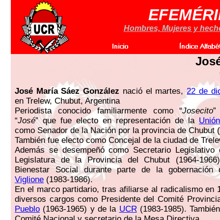
EFEMÉRI
Hombres, Mujeres y hechos
José
José María Sáez González
nació el martes,
22 de di
en Trelew, Chubut, Argentina
Periodista conocido familiarmente como “
Josecito
”
“
José
” que fue electo en representación de la
Unión
como Senador de la Nación por la provincia de Chubut 
También fue electo como Concejal de la ciudad de Trel
Además se desempeñó como Secretario Legislativo 
Legislatura de la Provincia del Chubut (1964-1966
Bienestar Social durante parte de la gobernació
Viglione
(1983-1986).
En el marco partidario, tras afiliarse al radicalismo 
diversos cargos como Presidente del Comité Provinci
Pueblo
(1963-1965) y de la
UCR
(1983-1985). También
Comité Nacional y secretario de la Mesa Directiva.