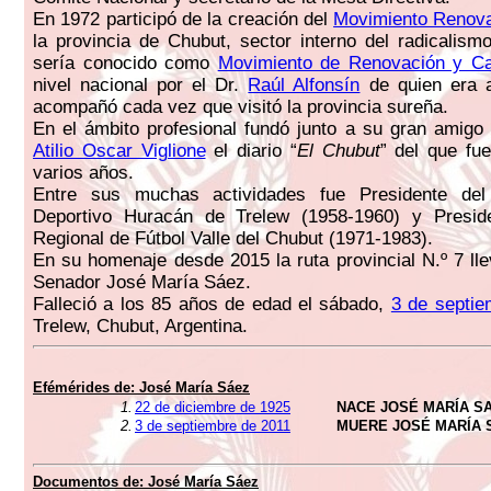
En 1972 participó de la creación del
Movimiento Renova
la provincia de Chubut, sector interno del radicalis
sería conocido como
Movimiento de Renovación y C
nivel nacional por el Dr.
Raúl Alfonsín
de quien era 
acompañó cada vez que visitó la provincia sureña.
En el ámbito profesional fundó junto a su gran amigo y
Atilio Oscar Viglione
el diario “
El Chubut
” del que fue
varios años.
Entre sus muchas actividades fue Presidente del
Deportivo Huracán de Trelew (1958-1960) y Presid
Regional de Fútbol Valle del Chubut (1971-1983).
En su homenaje desde 2015 la ruta provincial N.º 7 ll
Senador José María Sáez.
Falleció a los 85 años de edad el sábado,
3 de septie
Trelew, Chubut, Argentina.
Efémérides de: José María Sáez
1.
22 de diciembre de 1925
NACE JOSÉ MARÍA S
2.
3 de septiembre de 2011
MUERE JOSÉ MARÍA 
Documentos de: José María Sáez