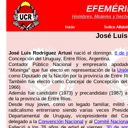
EFEMÉRI
Hombres, Mujeres y hechos
José Luis
José Luis Rodríguez Artusi
nació el domingo,
6 de 
Concepción del Uruguay, Entre Ríos, Argentina.
Contador Público Nacional y empresario apodado
“
Moninga
” que fue electo en representación de la
Unió
como Diputado de la Nación por la provincia de Entre R
También fue electo como Concejal de Concepción del
1966)
Además fue candidato (1973) y precandidato (1987) a
de la provincia de Entre Ríos.
Desde muy joven, como un legado familiar, militó e
radicalismo entrerriano siendo varias veces Presid
Departamental de Uruguay, vicepresidente del Com
delegado a la
Convención Nacional
y al
Comité Naciona
Falleció a los 76 años de edad el viernes,
30 de ag