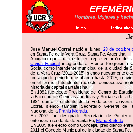
EFEMÉRI
Hombres, Mujeres y hechos
J
José Manuel Corral
nació el lunes,
28 de octubre 
en Santa Fe de la Vera Cruz, Santa Fe, Argentina.
Abogado que fue electo en representación de 
Cívica Radical
integrando el Frente Progresista C
Social como Intendente municipal de la ciudad de 
de la Vera Cruz (2011-2015), siendo nuevamente ele
un segundo periodo que abarca hasta 2019, convirt
en el primer Intendente reelecto consecutivament
historia de capital santafesina.
En 1992 fue electo Presidente del Centro de Estudi
la Facultad de Ciencias Jurídicas y Sociales de la 
1994 como Presidente de la Federación Universita
Litoral, siendo también Secretario General de 
Nacional de la
Franja Morada
.
En 2007 fue designado Secretario de Gobierno
entonces intendente de Santa Fe,
Mario Barletta
.
En 2009 fue electo como Concejal, presidiendo entr
2011 el Concejo Municipal de la ciudad de Santa Fe.