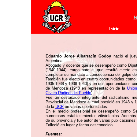
H
Eduardo Jorge Albarracín Godoy
nació el jue
Argentina.
Abogado y docente que se desempeñó como Diputad
(1940-1944), cargo para el que resultó electo e
completar su mandato a consecuencia del golpe de
También fue electo en cuatro oportunidades como 
1935-1938 y 1938-1940) y en dos oportunidades com
de Mendoza (1948 en representación de la
Unión
Cívica Radical del Pueblo
).
Fue un destacado integrante del radicalismo m
Provincial de Mendoza el cual presidió en 1943 y 
de la
UCR
en varias oportunidades.
En el medio profesional se desempeñó como Se
numerosos establecimientos vitivinícolas. Además e
de su provincia y fue autor de varias publicaciones
Falleció en lugar y fecha desconocido.
Fuentes: