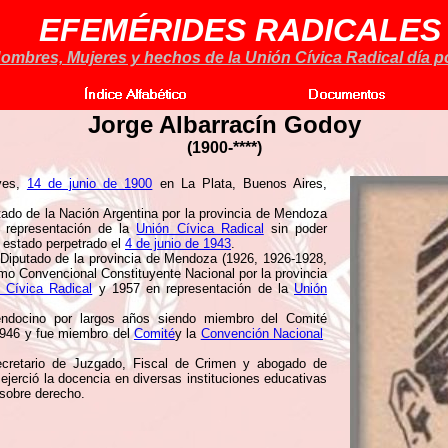
EFEMÉRIDES RADICALES
ombres, Mujeres y hechos de la Unión Cívica Radical día po
Jorge Albarracín Godoy
(1900-****)
ves,
14 de junio de 1900
en La Plata, Buenos Aires,
o de la Nación Argentina por la provincia de Mendoza
n representación de la
Unión Cívica Radical
sin poder
 estado perpetrado el
4 de junio de 1943
.
Diputado de la provincia de Mendoza (1926, 1926-1928,
o Convencional Constituyente Nacional por la provincia
 Cívica Radical
y 1957 en representación de la
Unión
endocino por largos años siendo miembro del Comité
1946 y fue miembro del
Comité
y la
Convención Nacional
cretario de Juzgado, Fiscal de Crimen y abogado de
jerció la docencia en diversas instituciones educativas
 sobre derecho.