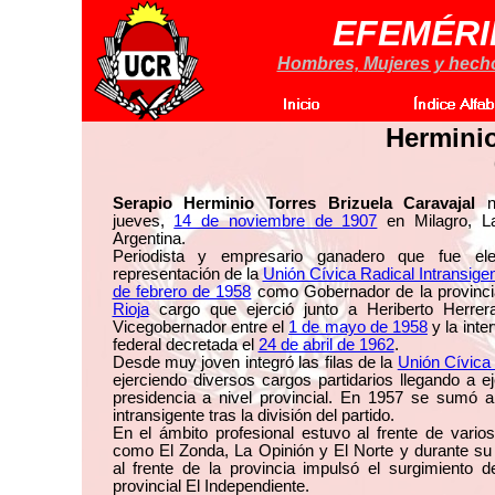
EFEMÉRI
Hombres, Mujeres y hechos
Herminio
Serapio Herminio Torres Brizuela Caravajal
na
jueves,
14 de noviembre de 1907
en Milagro, La
Argentina.
Periodista y empresario ganadero que fue el
representación de la
Unión Cívica Radical Intransige
de febrero de 1958
como Gobernador de la provinc
Rioja
cargo que ejerció junto a Heriberto Herre
Vicegobernador entre el
1 de mayo de 1958
y la inte
federal decretada el
24 de abril de 1962
.
Desde muy joven integró las filas de la
Unión Cívica
ejerciendo diversos cargos partidarios llegando a ej
presidencia a nivel provincial. En 1957 se sumó a
intransigente tras la división del partido.
En el ámbito profesional estuvo al frente de varios
como El Zonda, La Opinión y El Norte y durante su
al frente de la provincia impulsó el surgimiento de
provincial El Independiente.