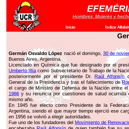
EFEMÉRI
Hombres, Mujeres y hechos
Ge
Germán Osvaldo López
nació el domingo,
30 de novi
Buenos Aires, Argentina.
Licenciado en Química que fue designado por el pres
Umberto Illia
como Subsecretario de Trabajo de la Naci
posteriormente por el presidente Dr.
Raúl Alfonsín
c
General de la Presidencia y tras el fallecimiento de
Ro
el cargo de Ministro de Defensa de la Nación entre e
1986
y su renuncia por cuestiones de salud ocurrida
mismo año.
En 1945 fue electo como Presidente de la Federació
Argentina, siendo el que mayor tiempo ejerció ese car
en 1956 se volvió a elegir autoridades.
Fue uno de los fundadores del
Movimiento de Renovaci
encabezaba
Raúl Alfonsín
de quien también fue su as