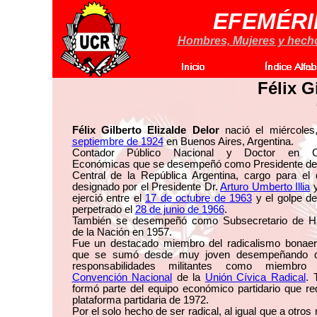
EFEMÉRI
Hombres, Mujeres y hechos
Félix G
Félix Gilberto Elizalde Delor
nació el miércole
septiembre de 1924
en Buenos Aires, Argentina.
Contador Público Nacional y Doctor en Ci
Económicas que se desempeñó como Presidente de
Central de la República Argentina, cargo para el 
designado por el Presidente Dr.
Arturo Umberto Illia
y
ejerció entre el
17 de octubre de 1963
y el golpe de
perpetrado el
28 de junio de 1966
.
También se desempeñó como Subsecretario de H
de la Nación en 1957.
Fue un destacado miembro del radicalismo bonaer
que se sumó desde muy joven desempeñando di
responsabilidades militantes como miembro
Convención Nacional
de la
Unión Cívica Radical
. 
formó parte del equipo económico partidario que re
plataforma partidaria de 1972.
Por el solo hecho de ser radical, al igual que a otro