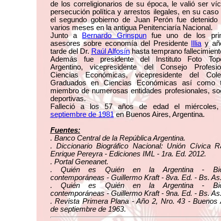
de los correligionarios de su época, le valió ser ví
persecución política y arrestos ilegales, en su caso
el segundo gobierno de Juan Perón fue detenido 
varios meses en la antigua Penitenciaría Nacional.
Junto a
Bernardo Grinspun
fue uno de los prin
asesores sobre economía del Presidente
Illia
y añ
tarde del Dr.
Raúl Alfosín
hasta temprano fallecimient
Además fue presidente del Instituto Foto Topo
Argentino, vicepresidente del Consejo Profesi
Ciencias Económicas, vicepresidente del Col
Graduados en Ciencias Económicas así como 
miembro de numerosas entidades profesionales, soc
deportivas.
Falleció a los 57 años de edad el miércoles
septiembre de 1981
en Buenos Aires, Argentina.
Fuentes:
. Banco Central de la República Argentina.
. Diccionario Biográfico Nacional: Unión Cívica R
Enrique Pereyra - Ediciones IML - 1ra. Ed. 2012.
. Portal Geneanet.
. Quién es Quién en la Argentina - Biog
contemporáneas - Guillermo Kraft - 8va. Ed. - Bs. As
. Quién es Quién en la Argentina - Biog
contemporáneas - Guillermo Kraft - 9na. Ed. - Bs. As
. Revista Primera Plana - Año 2, Nro. 43 - Buenos 
de septiembre de 1963
.