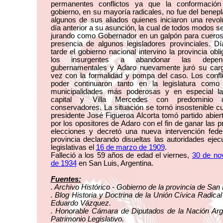
permanentes conflictos ya que la conformació
gobierno, en su mayoría radicales, no fue del benepl
algunos de sus aliados quienes iniciaron una revol
día anterior a su asunción, la cual de todos modos se
jurando como Gobernador en un galpón para cueros 
presencia de algunos legisladores provinciales. D
tarde el gobierno nacional intervino la provincia obl
los insurgentes a abandonar las depend
gubernamentales y Adaro nuevamente juró su carg
vez con la formalidad y pompa del caso. Los confl
poder continuaron tanto en la legislatura como
municipalidades más poderosas y en especial l
capital y Villa Mercedes con predominio 
conservadores. La situación se tornó insostenible c
presidente José Figueroa Alcorta tomó partido abie
por los opositores de Adaro con el fin de ganar las 
elecciones y decretó una nueva intervención feder
provincia declarando disueltas las autoridades ejec
legislativas el
16 de marzo de 1909
.
Falleció a los 59 años de edad el viernes,
30 de no
de 1934
en San Luis, Argentina.
Fuentes:
. Archivo Histórico - Gobierno de la provincia de San 
. Blog Historia y Doctrina de la Unión Cívica Radical
Eduardo Vázquez.
. Honorable Cámara de Diputados de la Nación Arge
Patrimonio Legislativo.