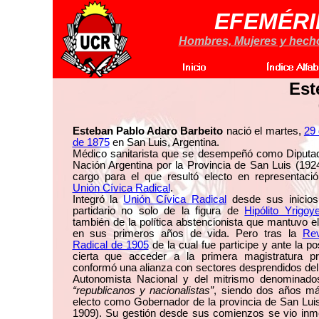
EFEMÉRI
Hombres, Mujeres y hechos
Est
Esteban Pablo Adaro Barbeito
nació el martes,
29 
de 1875
en San Luis, Argentina.
Médico sanitarista que se desempeñó como Diputad
Nación Argentina por la Provincia de San Luis (192
cargo para el que resultó electo en representació
Unión Cívica Radical
.
Integró la
Unión Cívica Radical
desde sus inicios
partidario no solo de la figura de
Hipólito Yrigoy
también de la política abstencionista que mantuvo el
en sus primeros años de vida. Pero tras la
Rev
Radical de 1905
de la cual fue participe y ante la pos
cierta que acceder a la primera magistratura pro
conformó una alianza con sectores desprendidos del
Autonomista Nacional y del mitrismo denominad
“republicanos y nacionalistas”
, siendo dos años má
electo como Gobernador de la provincia de San Lui
1909). Su gestión desde sus comienzos se vio inm