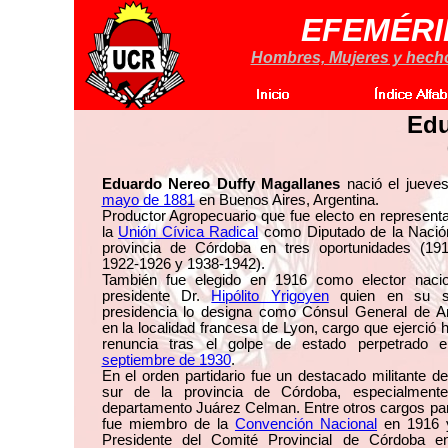
EFEMÉRI
Hombres, Mujeres y hechos
Edu
Eduardo Nereo Duffy Magallanes
nació el jueve
mayo de 1881
en Buenos Aires, Argentina.
Productor Agropecuario que fue electo en represent
la
Unión Cívica Radical
como Diputado de la Nación
provincia de Córdoba en tres oportunidades (191
1922-1926 y 1938-1942).
También fue elegido en 1916 como elector nacio
presidente Dr.
Hipólito Yrigoyen
quien en su s
presidencia lo designa como Cónsul General de Ar
en la localidad francesa de Lyon, cargo que ejerció 
renuncia tras el golpe de estado perpetrado 
septiembre de 1930
.
En el orden partidario fue un destacado militante de
sur de la provincia de Córdoba, especialment
departamento Juárez Celman. Entre otros cargos par
fue miembro de la
Convención Nacional
en 1916 
Presidente del Comité Provincial de Córdoba e