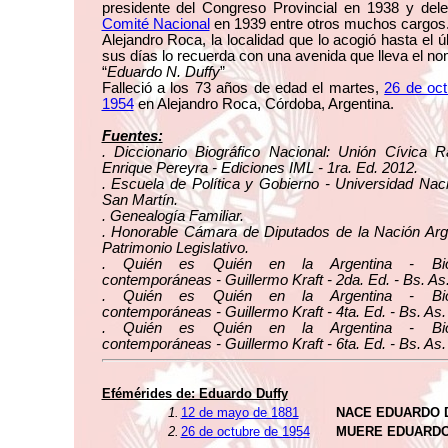
presidente del Congreso Provincial en 1938 y dele
Comité Nacional
en 1939 entre otros muchos cargos
Alejandro Roca, la localidad que lo acogió hasta el ú
sus días lo recuerda con una avenida que lleva el n
“
Eduardo N. Duffy
”
Falleció a los 73 años de edad el martes,
26 de oct
1954
en Alejandro Roca, Córdoba, Argentina.
Fuentes:
. Diccionario Biográfico Nacional: Unión Cívica R
Enrique Pereyra - Ediciones IML - 1ra. Ed. 2012.
. Escuela de Política y Gobierno - Universidad Nac
San Martín.
. Genealogía Familiar.
. Honorable Cámara de Diputados de la Nación Arge
Patrimonio Legislativo.
. Quién es Quién en la Argentina - Biog
contemporáneas - Guillermo Kraft - 2da. Ed. - Bs. As
. Quién es Quién en la Argentina - Biog
contemporáneas - Guillermo Kraft - 4ta. Ed. - Bs. As.
. Quién es Quién en la Argentina - Biog
contemporáneas - Guillermo Kraft - 6ta. Ed. - Bs. As.
Efémérides de: Eduardo Duffy
1.
12 de mayo de 1881
NACE EDUARDO 
2.
26 de octubre de 1954
MUERE EDUARDO