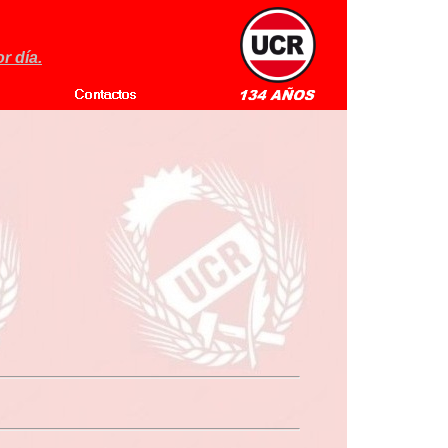
r día.