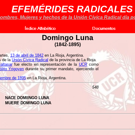
EFEMÉRIDES RADICALES
ombres, Mujeres y hechos de la Unión Cívica Radical día po
Domingo Luna
(
1842-1895)
artes,
13 de abril de 1842
en La Rioja, Argentina.
s de la
Unión Cívica Radical
de la provincia de La Rioja.
altasar
fue electo en representación de la
UCR
como
ólito Yrigoyen
durante su primer mandato, ejerciendo el
iembre de 1895
en La Rioja, Argentina.
548
NACE DOMIINGO LUNA
MUERE DOMINGO LUNA